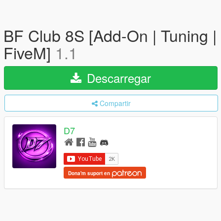
BF Club 8S [Add-On | Tuning |
FiveM]
1.1
Descarregar
Compartir
D7
Dona'm suport en