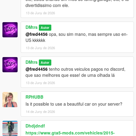
divertidissimo com ele.
13 de Juny de 2026
DMtrs
Autor
@fred4456
opa, sou sim mano, mas sempre uso en-
US kkkkkk
13 de Juny de 2026
DMtrs
Autor
@fred4456
tenho outros veiculos pagos no discord,
que sao melhores que esse! de uma olhada lá
13 de Juny de 2026
RPHUBB
Is it possible to use a beautiful car on your server?
14 de Juny de 2026
Dhdjdndf
https://www.gta5-mods.com/vehicles/2015-