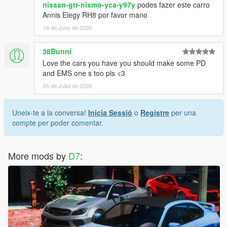
nissan-gtr-nismo-yca-y97y
podes fazer este carro
Annis Elegy RH8 por favor mano
18 de Juny de 2026
38Bunni
Love the cars you have you should make some PD
and EMS one s too pls <3
05 de Juliol de 2026
Uneix-te a la conversa!
Inicia Sessió
o
Registre
per una
compte per poder comentar.
More mods by
D7
: