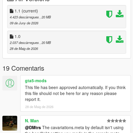
1.1
(current)
4.423 descàrregues
, 20 MB
09 de Juny de 2026
1.0
2.037 descàrregues
, 20 MB
28 de Maig de 2026
19 Comentaris
gta5-mods
This file has been approved automatically. If you think
this file should not be here for any reason please
report it.
28 de Maig de 2026
N. Man
@DMtrs
The cavariations.meta by default isn't using