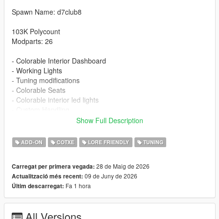
Spawn Name: d7club8
103K Polycount
Modparts: 26
- Colorable Interior Dashboard
- Working Lights
- Tuning modifications
- Colorable Seats
- Colorable interior led lights
- Custom Handling
- Detailed Textures
Show Full Description
- Carbon roof
ADD-ON
COTXE
LORE FRIENDLY
TUNING
Installation:
1. Put the d7club8 folder in [mods/update/x64/dlcpacks]
28 de Maig de 2026
Carregat per primera vegada:
2. Add this line -> dlcpacks:/d7club8/ to the dlclist.xml
09 de Juny de 2026
Actualització més recent:
Fa 1 hora
Últim descarregat:
Changelog
1.1 - New Stock Wheels And Wheels color id fix
All Versions