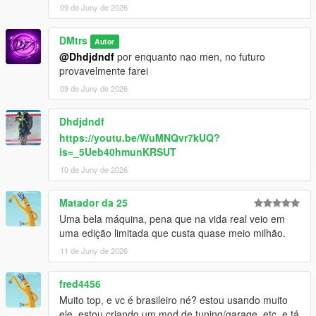
09 de Juny de 2026
DMtrs
Autor
@Dhdjdndf
por enquanto nao men, no futuro
provavelmente farei
09 de Juny de 2026
Dhdjdndf
https://youtu.be/WuMNQvr7kUQ?
is=_5Ueb40hmunKRSUT
10 de Juny de 2026
Matador da 25
Uma bela máquina, pena que na vida real veio em
uma edição limitada que custa quase meio milhão.
11 de Juny de 2026
fred4456
Muito top, e vc é brasileiro né? estou usando muito
ele, estou criando um mod de tuning/garage, etc, e tá