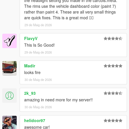
the headlight setting you made in the carcols.meta.
The rims use the vehicle dashboard color (paint 7)
rather than paint 4. These are all very small things
are quick fixes. This is a great mod 👍🏿
29 de Maig de 2026
FlavyV
This Is So Good!
29 de Maig de 2026
Madir
looks fire
30 de Maig de 2026
2k_93
amazing in need more for my server!!
30 de Maig de 2026
helidoor97
awesome car!