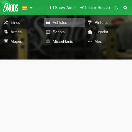
Show Adult
Iniciar Sessió
Eines
Vehicles
Pintures
Armes
Scripts
Jugador
Mapes
Miscel·lanis
Més