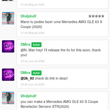
31 de Maig de 2026
Dhdjdndf
Mano tu podes fazer uma Mercedes-AMG GLE 63 S
Coupe (2020)
31 de Maig de 2026
DMtrs
Autor
@N. Man hey! I'll release the fix for this soon, thank
you!
03 de Juny de 2026
DMtrs
Autor
@2k_93
check dc link in desc!
03 de Juny de 2026
Dhdjdndf
you can make a Mercedes-AMG GLE 63 S Coupe
Benefactor Serrano STR(2020)