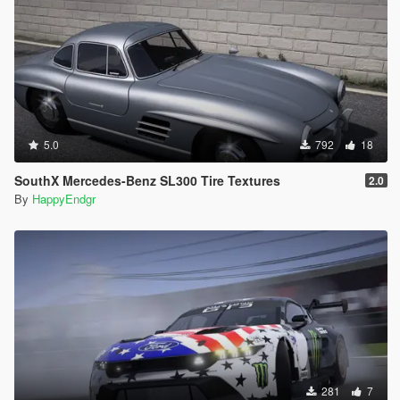
5.0
792
18
SouthX Mercedes-Benz SL300 Tire Textures
2.0
By
HappyEndgr
281
7