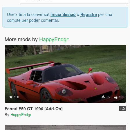
Uneix-te a la conversa!
Inicia Sessió
o
Registre
per una
compte per poder comentar.
More mods by
HappyEndgr
:
5.0
59
5
Ferrari F50 GT 1996 [Add-On]
1.0
By
HappyEndgr