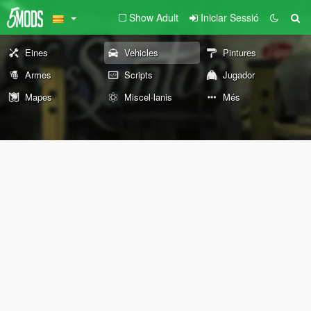
Show Adult
Iniciar Sessió
Eines
Vehicles
Pintures
Armes
Scripts
Jugador
Mapes
Miscel·lanis
Més