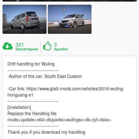
321
3
Descàrregues
Agradan
Drift handling for Wuling
---------------------------------
-Author of the car: South East Custom
-Car link: https://www.gta5-mods.com/vehicles/2016-wuling-
honguang-s1
---------------------------------
[Installation]
Replace the Handling file
mods>update>x64>dlcpacks>wulingsx>dlc.rpf>data>
---------------------------------
Thank you if you download my handling