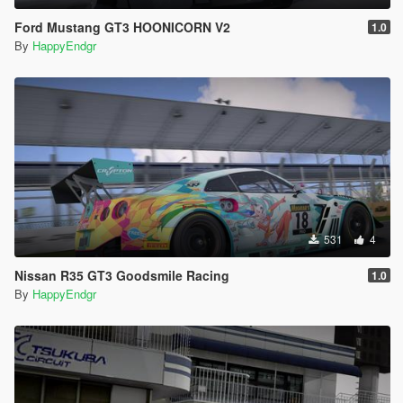
Ford Mustang GT3 HOONICORN V2
1.0
By
HappyEndgr
531
4
Nissan R35 GT3 Goodsmile Racing
1.0
By
HappyEndgr