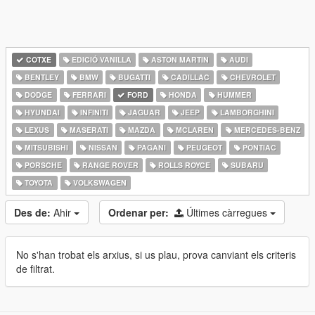
COTXE
EDICIÓ VANILLA
ASTON MARTIN
AUDI
BENTLEY
BMW
BUGATTI
CADILLAC
CHEVROLET
DODGE
FERRARI
FORD
HONDA
HUMMER
HYUNDAI
INFINITI
JAGUAR
JEEP
LAMBORGHINI
LEXUS
MASERATI
MAZDA
MCLAREN
MERCEDES-BENZ
MITSUBISHI
NISSAN
PAGANI
PEUGEOT
PONTIAC
PORSCHE
RANGE ROVER
ROLLS ROYCE
SUBARU
TOYOTA
VOLKSWAGEN
Des de:
Ahir
Ordenar per:
Últimes càrregues
No s'han trobat els arxius, si us plau, prova canviant els criteris
de filtrat.