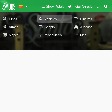
Show Adult
Iniciar Sessió
Eines
Vehicles
Pintures
Armes
Scripts
Jugador
Mapes
Miscel·lanis
Més