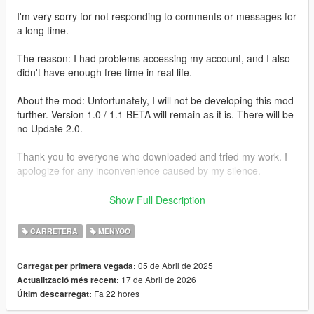
I'm very sorry for not responding to comments or messages for
a long time.
The reason: I had problems accessing my account, and I also
didn't have enough free time in real life.
About the mod: Unfortunately, I will not be developing this mod
further. Version 1.0 / 1.1 BETA will remain as it is. There will be
no Update 2.0.
Thank you to everyone who downloaded and tried my work. I
apologize for any inconvenience caused by my silence.
The mod can still be used as-is if you follow the installation
Show Full Description
guide.
CARRETERA
MENYOO
-After the apocalypse (all parts of the map) BETA-
Pay attention!
05 de Abril de 2025
Carregat per primera vegada:
The map is still at an early stage of development.
17 de Abril de 2026
Actualització més recent:
Fa 22 hores
Últim descarregat:
This project is tied to the zombie apocalypse, there must be
something left after the apocalypse begins.