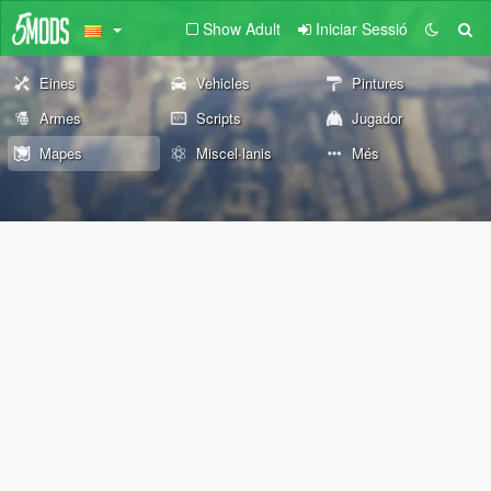
Show Adult
Iniciar Sessió
Eines
Vehicles
Pintures
Armes
Scripts
Jugador
Mapes
Miscel·lanis
Més