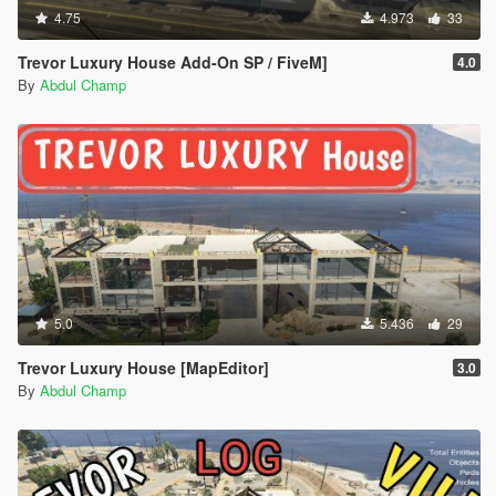
4.75
4.973
33
Trevor Luxury House Add-On SP / FiveM]
4.0
By
Abdul Champ
5.0
5.436
29
Trevor Luxury House [MapEditor]
3.0
By
Abdul Champ