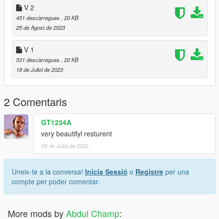
V 2
Mods/update/update.rpf/common/data
451 descàrregues
, 20 KB
25 de Agost de 2023
/custom_maps/
V 1
Requirements:
531 descàrregues
, 20 KB
18 de Juliol de 2023
Script hook v
Script hook v dotnet
Map builder
2 Comentaris
GT1234A
very beautifyl resturent
29 de Juliol de 2023
Uneix-te a la conversa!
Inicia Sessió
o
Registre
per una
compte per poder comentar.
More mods by
Abdul Champ
: