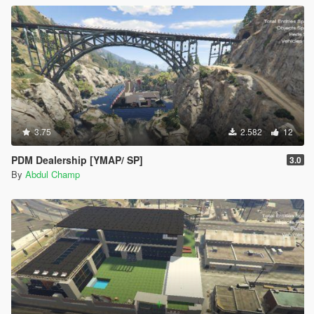
3.75
2.582
12
PDM Dealership [YMAP/ SP]
3.0
By
Abdul Champ