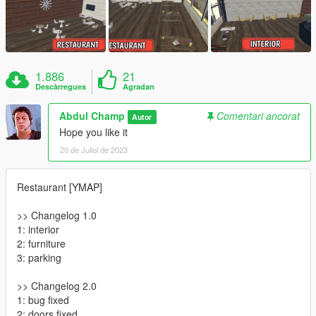
1.886
21
Descàrregues
Agradan
Abdul Champ
Comentari ancorat
Autor
Hope you like it
20 de Juliol de 2023
Restaurant [YMAP]
>> Changelog 1.0
1: interior
2: furniture
3: parking
>> Changelog 2.0
1: bug fixed
2: doors fixed