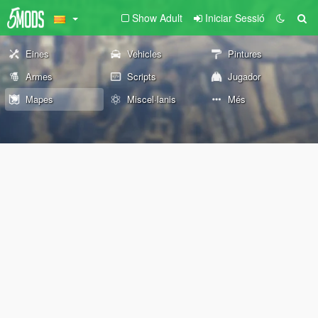
Show Adult
Iniciar Sessió
Eines
Vehicles
Pintures
Armes
Scripts
Jugador
Mapes
Miscel·lanis
Més