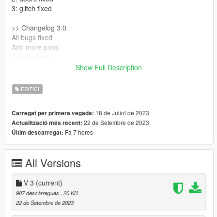
3: glitch fixed
>> Changelog 3.0
All bugs fixed
Add more pops
Add workers
Show Full Description
Installation:
EDIFICI
Put restaurant YMAP file into
18 de Juliol de 2023
Carregat per primera vegada:
mods>update>x64>dlcpacks>custom
22 de Setembre de 2023
Actualització més recent:
maps>dlc.rpf>x64>levels>gta5>citye>maps>custom maps.rpf
Fa 7 hores
Últim descarregat:
and add the file :
Custom Map installation
All Versions
Put custom Map folder into
V 3
(current)
Mods/update/x64/dlcpacks
907 descàrregues
, 20 KB
22 de Setembre de 2023
Add following line into