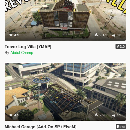
4.5
2.150
13
Trevor Log Villa [YMAP]
V 3.0
By
Abdul Champ
4.5
7.268
29
Michael Garage [Add-On SP / FiveM]
Beta