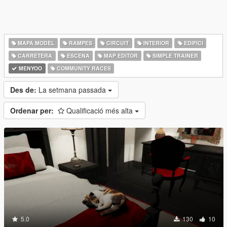
MAPA MODÈL
RAMPES
CIRCUIT
INTERIOR
EDIFICI
CARRETERA
ESCENA
MAP EDITOR
SIMPLE TRAINER
MENYOO
COMMUNITY RACES
Des de:
La setmana passada
Ordenar per:
Qualificació més alta
5.0
130
10