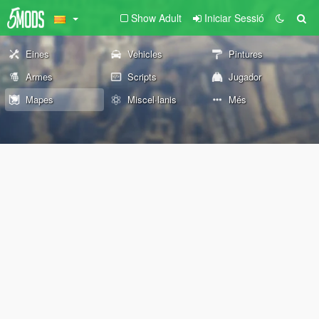
Show Adult
Iniciar Sessió
Eines
Vehicles
Pintures
Armes
Scripts
Jugador
Mapes
Miscel·lanis
Més