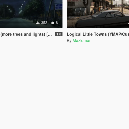
352
8
re trees and lights) [Menyoo]
Logical Little Towns (YMAP/Custom Maps Folde
1.0
By
Mazioman