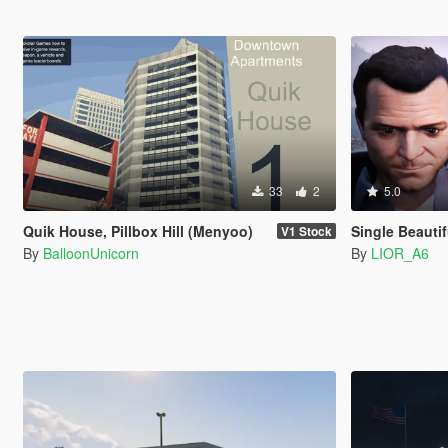
33
2
5.0
Quik House, Pillbox Hill (Menyoo)
Single Beautiful A
V1 Stock
By
BalloonUnicorn
By
LIOR_A6