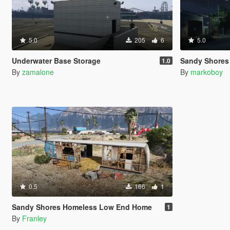
5.0
205
6
5.0
Underwater Base Storage
Sandy Shores (mo
1.0
By
zamalone
By
markoboy
0.5
166
1
Sandy Shores Homeless Low End Home
1
By
Franley