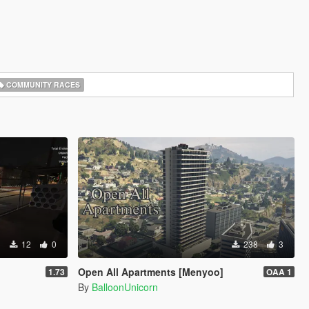
COMMUNITY RACES
12
0
238
3
Open All Apartments [Menyoo]
1.73
OAA 1
By
BalloonUnicorn