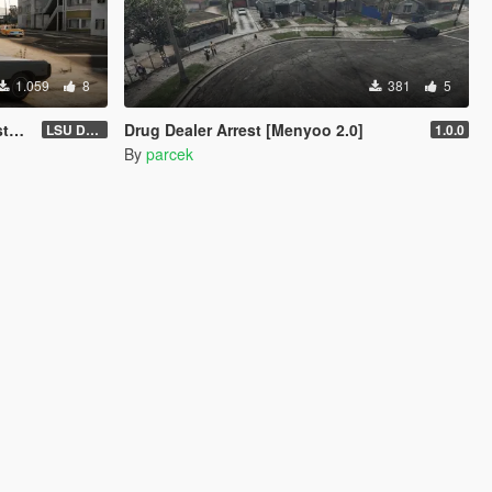
1.059
8
381
5
r)
Drug Dealer Arrest [Menyoo 2.0]
LSU Dorms (Legacy)
1.0.0
By
parcek