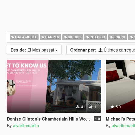
MAPA MODÈL
RAMPES
CIRCUIT
INTERIOR
EDIFICI
Des de:
El Mes passat
Ordenar per:
Últimes càrreg
41
1
5.0
Denise Clinton's Chamberlain Hills Women's Art Center
Michael's Pet
1.0
By
alvaritomarito
By
alvaritomari