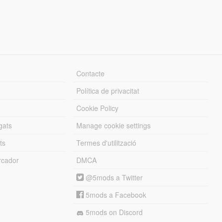
Contacte
Política de privacitat
Cookie Policy
gats
Manage cookie settings
ts
Termes d'utilització
cador
DMCA
@5mods a Twitter
5mods a Facebook
5mods on Discord