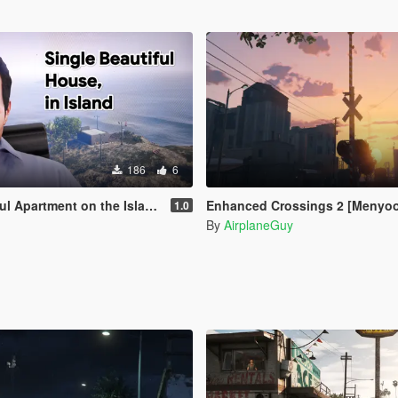
186
6
partment on the Island Menyoo 2.0
Enhanced Crossings 2 [Menyo
1.0
By
AirplaneGuy