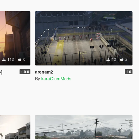
113
0
13
2
o]
arenam2
1.0.0
1.0
By
karaOlumMods