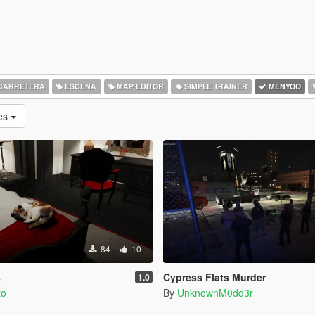
CARRETERA
ESCENA
MAP EDITOR
SIMPLE TRAINER
MENYOO
ues
84
10
s
Cypress Flats Murder
1.0
to
By
UnknownM0dd3r