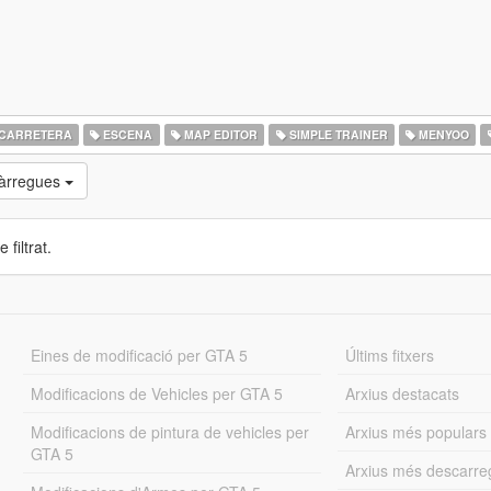
CARRETERA
ESCENA
MAP EDITOR
SIMPLE TRAINER
MENYOO
càrregues
 filtrat.
Eines de modificació per GTA 5
Últims fitxers
Modificacions de Vehicles per GTA 5
Arxius destacats
Modificacions de pintura de vehicles per
Arxius més populars
GTA 5
Arxius més descarre