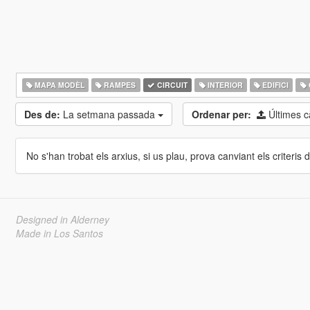
MAPA MODÈL
RAMPES
CIRCUIT
INTERIOR
EDIFICI
Des de:
La setmana passada
Ordenar per:
Últimes 
No s'han trobat els arxius, si us plau, prova canviant els criteris de
Designed in Alderney
Made in Los Santos