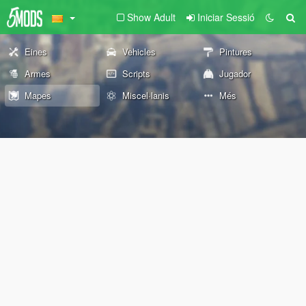
Show Adult
Iniciar Sessió
Eines
Vehicles
Pintures
Armes
Scripts
Jugador
Mapes
Miscel·lanis
Més