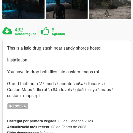
492
6
Descàrregues
Agradan
This is a little drug stash near sandy shores hostel :
Installation :
You have to drop both files into custom_maps.rpf :
Grand theft auto V \ mods \ update \ x64 \ dlcpacks \
CustomMaps \ dlc.rpf \ x64 \ levels \ gta5 \_citye \ maps \
custom_maps.rpf
ESCENA
30 de Gener de 2023
Carregat per primera vegada:
03 de Febrer de 2023
Actualització més recent:
fa 2 dies
Últim descarregat: