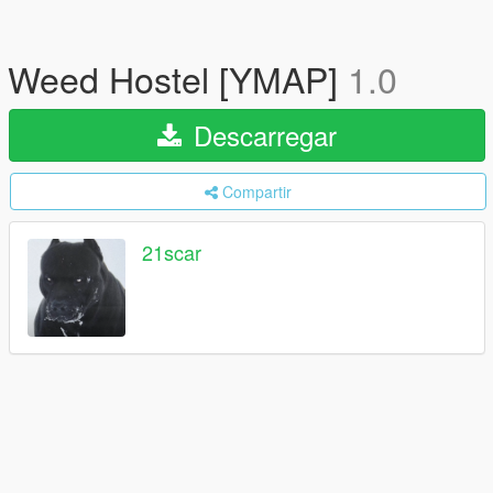
Weed Hostel [YMAP]
1.0
Descarregar
Compartir
21scar