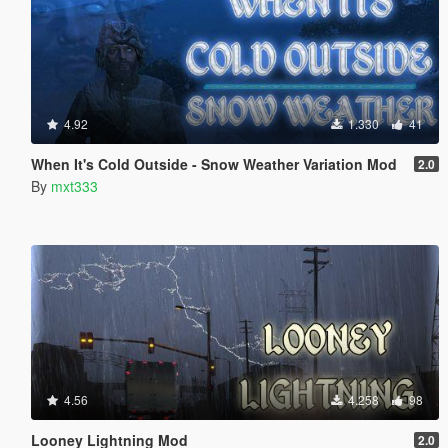
4.92
1.330
41
When It's Cold Outside - Snow Weather Variation Mod
2.0
By
mxt333
4.56
4.258
98
Looney Lightning Mod
2.0