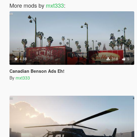
More mods by
mxt333
:
4.88
318
5
Canadian Benson Ads Eh!
By
mxt333