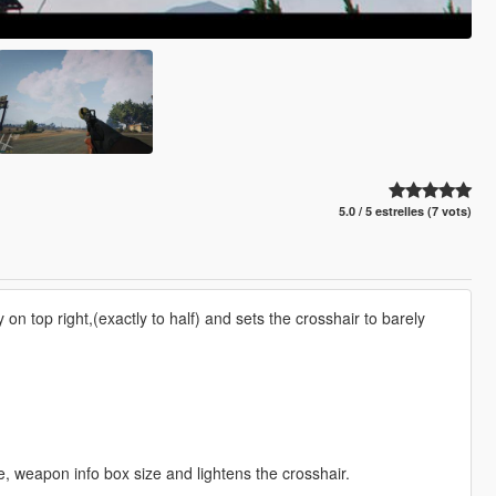
5.0 / 5 estrelles (7 vots)
n top right,(exactly to half) and sets the crosshair to barely
 weapon info box size and lightens the crosshair.