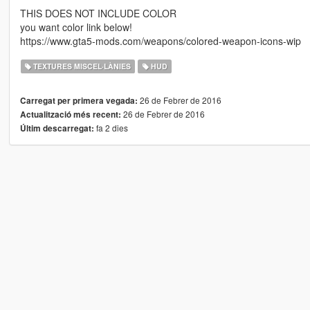
THIS DOES NOT INCLUDE COLOR
you want color link below!
https://www.gta5-mods.com/weapons/colored-weapon-icons-wip
TEXTURES MISCEL·LÀNIES
HUD
26 de Febrer de 2016
Carregat per primera vegada:
26 de Febrer de 2016
Actualització més recent:
fa 2 dies
Últim descarregat: