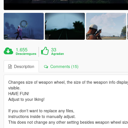
1.655
33
Descàrregues
Agradan
Description
Comments (15)
Changes size of weapon wheel, the size of the weapon info display o
visible.
HAVE FUN!
Adjust to your liking!
If you don't want to replace any files,
instructions inside to manually adjust.
This does not change any other setting besides weapon wheel size,