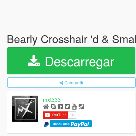
Bearly Crosshair 'd & Sm
Descarregar
Compartir
mxt333
Doneu amb