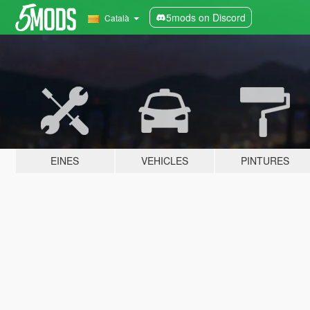
5mods on Discord
Català
EINES
VEHICLES
PINTURES