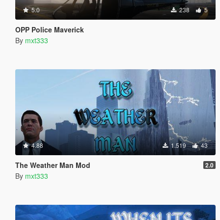
5.0
238
5
OPP Police Maverick
By
mxt333
4.88
1.519
43
The Weather Man Mod
2.0
By
mxt333