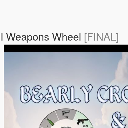
all Weapons Wheel
[FINAL]