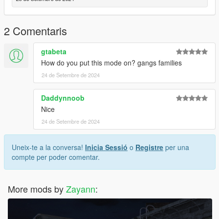
2 Comentaris
gtabeta
How do you put this mode on? gangs families
24 de Setembre de 2024
Daddynnoob
Nice
24 de Setembre de 2024
Uneix-te a la conversa!
Inicia Sessió
o
Registre
per una
compte per poder comentar.
More mods by
Zayann
: