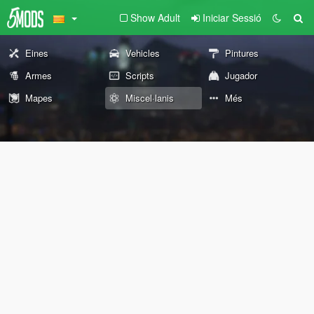
Show Adult
Iniciar Sessió
Eines
Vehicles
Pintures
Armes
Scripts
Jugador
Mapes
Miscel·lanis
Més