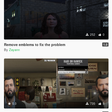
252
0
Remove emblems to fix the problem
1.0
By
Zayann
5.0
735
5