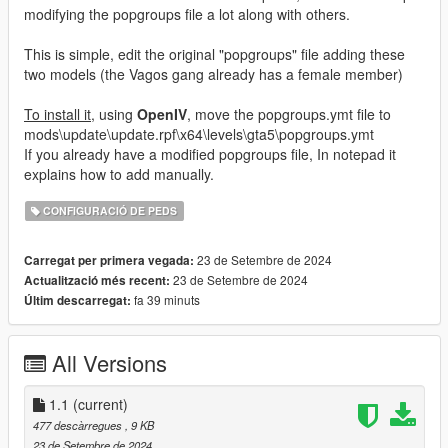
modifying the popgroups file a lot along with others.
This is simple, edit the original "popgroups" file adding these
two models (the Vagos gang already has a female member)
To install it
, using
OpenIV
, move the popgroups.ymt file to
mods\update\update.rpf\x64\levels\gta5\popgroups.ymt
If you already have a modified popgroups file, In notepad it
explains how to add manually.
CONFIGURACIÓ DE PEDS
23 de Setembre de 2024
Carregat per primera vegada:
23 de Setembre de 2024
Actualització més recent:
fa 39 minuts
Últim descarregat:
All Versions
1.1
(current)
477 descàrregues
, 9 KB
23 de Setembre de 2024