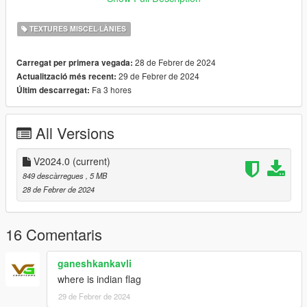
11.Czechrep
12.Denmark
TEXTURES MISCEL·LÀNIES
13.England
14.Finland
28 de Febrer de 2024
Carregat per primera vegada:
15.France
29 de Febrer de 2024
Actualització més recent:
16.German
Fa 3 hores
Últim descarregat:
17.Hungary
18.Ireland
19.Italy
All Versions
20.Jamaica
21.Japan
22.Kosovo
V2024.0
(current)
23.Liechtenstein
849 descàrregues
, 5 MB
24.MAFIA-Bloods
28 de Febrer de 2024
25.Malta
26.Mexico
27.Morocco
16 Comentaris
28.Netherlands
29.New Zealand
ganeshkankavli
30.Nigeria
where is indian flag
31.Norway
29 de Febrer de 2024
32.Palestine