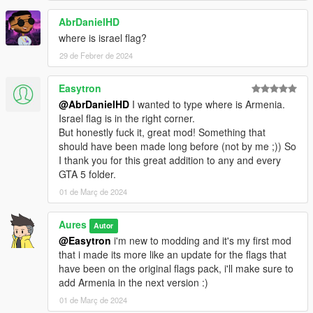
33.Poland
34.Portugal
AbrDanielHD
35.Puerto Rico
where is israel flag?
36.Russia
29 de Febrer de 2024
37.Scotland
38.Slovakia
Easytron
39.Slovenia
40.South Africa
@AbrDanielHD
I wanted to type where is Armenia.
41.South Korea
Israel flag is in the right corner.
42.Spain
But honestly fuck it, great mod! Something that
43.Sweden
should have been made long before (not by me ;)) So
44.Switzerland
I thank you for this great addition to any and every
45.Turkey
GTA 5 folder.
46.United Kingdom
01 de Març de 2024
47.United States
48.Wales
Aures
Autor
@Easytron
i'm new to modding and it's my first mod
This s an updated version of the flags pack by this link, make
that i made its more like an update for the flags that
sure to support the original maker:
have been on the original flags pack, i'll make sure to
https://www.gta5-mods.com/misc/flags
add Armenia in the next version :)
In the case of problems write in the comments. I will take action
01 de Març de 2024
(SUPPORT ME IN THE DEVELOPMENT OF MODS)