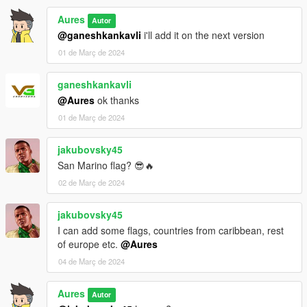
Aures
Autor
@ganeshkankavli
i'll add it on the next version
01 de Març de 2024
ganeshkankavli
@Aures
ok thanks
01 de Març de 2024
jakubovsky45
San Marino flag? 😎🔥
02 de Març de 2024
jakubovsky45
I can add some flags, countries from caribbean, rest
of europe etc.
@Aures
04 de Març de 2024
Aures
Autor