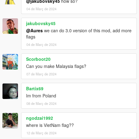
@jakubovsky45
how so?
04 de Març de 2024
jakubovsky45
@Aures
we can do 3.0 version of this mod, add more
flags
04 de Març de 2024
Scorboot20
Can you make Malaysia flags?
07 de Març de 2024
Bartix69
Im from Poland
08 de Març de 2024
ngodzai1992
where is VietNam flag??
12 de Març de 2024