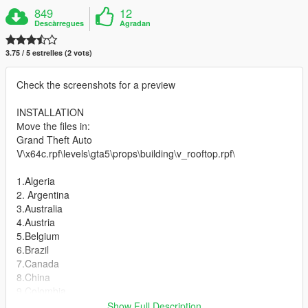
849
12
Descàrregues
Agradan
3.75 / 5 estrelles (2 vots)
Check the screenshots for a preview
INSTALLATION
Мove the files in:
Grand Theft Auto
V\x64c.rpf\levels\gta5\props\building\v_rooftop.rpf\
1.Algeria
2. Argentina
3.Australia
4.Austria
5.Belgium
6.Brazil
7.Canada
8.China
9.Colombia
10.Croatia
Show Full Description