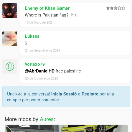
Enemy of Khan Gamer
Where is Pakistan flag? 🇵🇰
15 de Març de 2024
Luksss
6
21 de Setembre de 2024
Vortexo79
@AbrDanielHD
free palestine
20 de Octubre de 2025
Uneix-te a la conversa!
Inicia Sessió
o
Registre
per una
compte per poder comentar.
More mods by
Aures
: