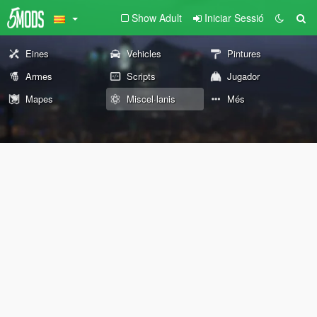
Show Adult
Iniciar Sessió
Eines
Vehicles
Pintures
Armes
Scripts
Jugador
Mapes
Miscel·lanis
Més