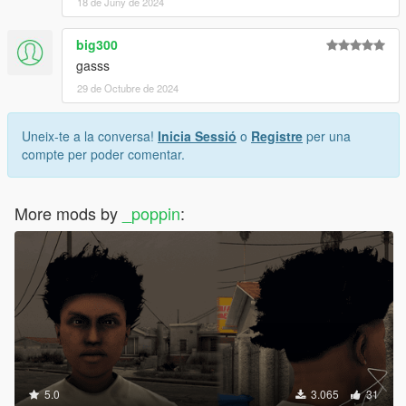
18 de Juny de 2024
big300
gasss
29 de Octubre de 2024
Uneix-te a la conversa!
Inicia Sessió
o
Registre
per una
compte per poder comentar.
More mods by
_poppin
:
5.0
3.065
31