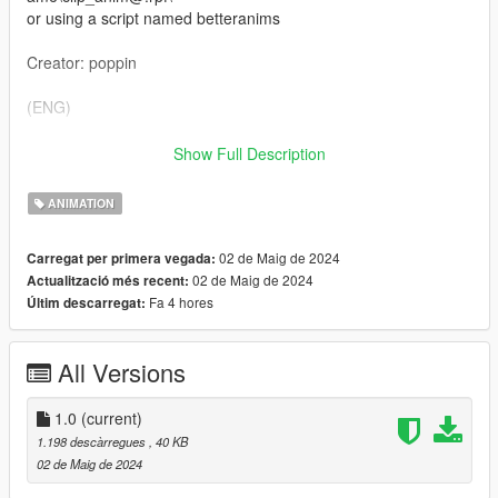
or using a script named betteranims
Creator: poppin
(ENG)
We do not offer a FiveM ready version and no support.
Show Full Description
However, you can use this animation on your server.
ANIMATION
02 de Maig de 2024
Carregat per primera vegada:
02 de Maig de 2024
Actualització més recent:
Fa 4 hores
Últim descarregat:
All Versions
1.0
(current)
1.198 descàrregues
, 40 KB
02 de Maig de 2024