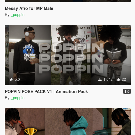
Messy Afro for MP Male
By
_poppin
5.0
1.542
22
POPPIN POSE PACK V1 | Animation Pack
1.0
By
_poppin