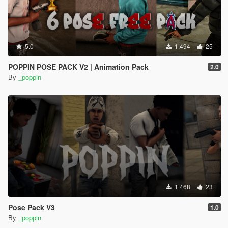
5.0
1.494
25
POPPIN POSE PACK V2 | Animation Pack
2.0
By
_poppin
1.468
23
Pose Pack V3
1.0
By
_poppin