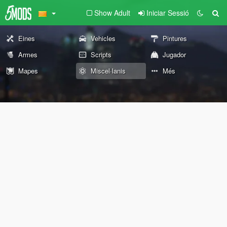
Show Adult
Iniciar Sessió
Eines
Vehicles
Pintures
Armes
Scripts
Jugador
Mapes
Miscel·lanis
Més