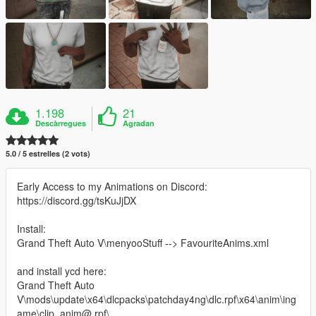
1.198
21
Descàrregues
Agradan
5.0 / 5 estrelles (2 vots)
Early Access to my Animations on Discord:
https://discord.gg/tsKuJjDX
Install:
Grand Theft Auto V\menyooStuff --> FavouriteAnims.xml
and install ycd here:
Grand Theft Auto
V\mods\update\x64\dlcpacks\patchday4ng\dlc.rpf\x64\anim\ing
ame\clip_anim@.rpf\