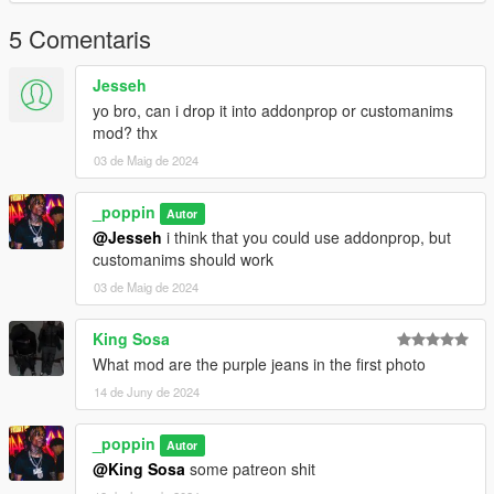
5 Comentaris
Jesseh
yo bro, can i drop it into addonprop or customanims
mod? thx
03 de Maig de 2024
_poppin
Autor
@Jesseh
i think that you could use addonprop, but
customanims should work
03 de Maig de 2024
King Sosa
What mod are the purple jeans in the first photo
14 de Juny de 2024
_poppin
Autor
@King Sosa
some patreon shit