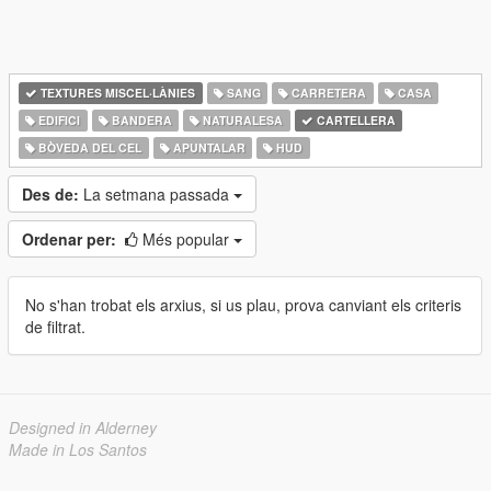
TEXTURES MISCEL·LÀNIES
SANG
CARRETERA
CASA
EDIFICI
BANDERA
NATURALESA
CARTELLERA
BÒVEDA DEL CEL
APUNTALAR
HUD
Des de:
La setmana passada
Ordenar per:
Més popular
No s'han trobat els arxius, si us plau, prova canviant els criteris
de filtrat.
Designed in Alderney
Made in Los Santos