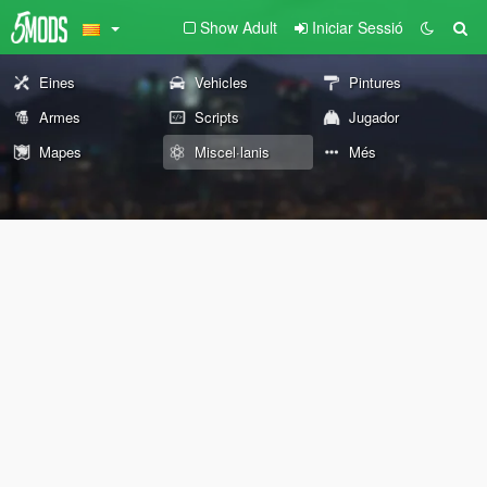
Show Adult
Iniciar Sessió
Eines
Vehicles
Pintures
Armes
Scripts
Jugador
Mapes
Miscel·lanis
Més