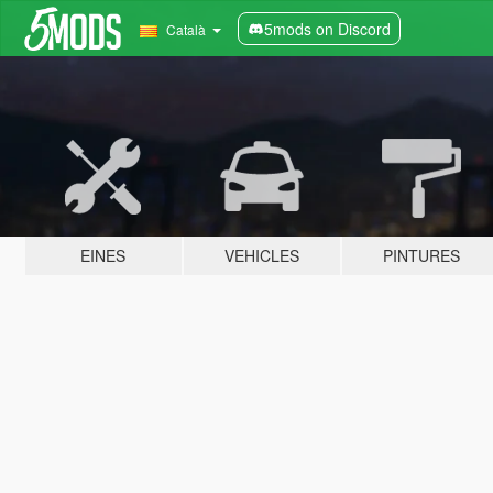
5mods on Discord
Català
EINES
VEHICLES
PINTURES