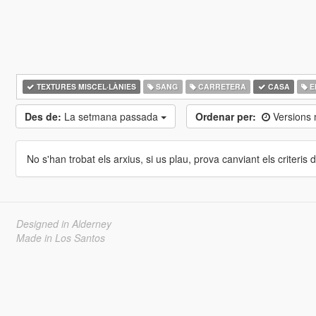
TEXTURES MISCEL·LÀNIES
SANG
CARRETERA
CASA
ED
Des de:
La setmana passada
Ordenar per:
Versions
No s'han trobat els arxius, si us plau, prova canviant els criteris de
Designed in Alderney
Made in Los Santos