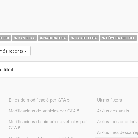
IFICI
BANDERA
NATURALESA
CARTELLERA
BÒVEDA DEL CEL
 més recents
 filtrat.
Eines de modificació per GTA 5
Últims fitxers
Modificacions de Vehicles per GTA 5
Arxius destacats
Modificacions de pintura de vehicles per
Arxius més populars
GTA 5
Arxius més descarre