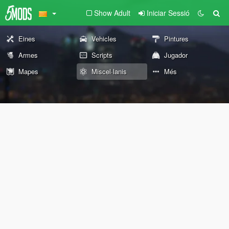
Show Adult
Iniciar Sessió
Eines
Vehicles
Pintures
Armes
Scripts
Jugador
Mapes
Miscel·lanis
Més