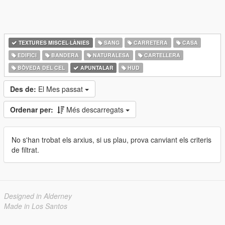
TEXTURES MISCEL·LÀNIES
SANG
CARRETERA
CASA
EDIFICI
BANDERA
NATURALESA
CARTELLERA
BÒVEDA DEL CEL
APUNTALAR
HUD
Des de:
El Mes passat
Ordenar per:
Més descarregats
No s'han trobat els arxius, si us plau, prova canviant els criteris
de filtrat.
Designed in Alderney
Made in Los Santos