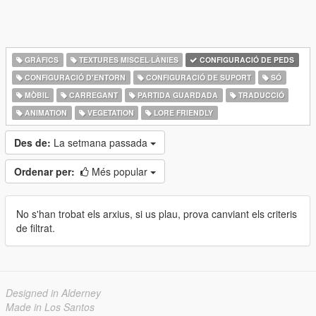
GRÀFICS
TEXTURES MISCEL·LÀNIES
CONFIGURACIÓ DE PEDS
CONFIGURACIÓ D'ENTORN
CONFIGURACIÓ DE SUPORT
SÓ
MÒBIL
CARREGANT
PARTIDA GUARDADA
TRADUCCIÓ
ANIMATION
VEGETATION
LORE FRIENDLY
Des de:
La setmana passada
Ordenar per:
Més popular
No s'han trobat els arxius, si us plau, prova canviant els criteris
de filtrat.
Designed in Alderney
Made in Los Santos