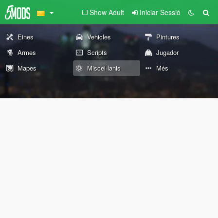
Show Adult
Iniciar Sessió
Eines
Vehicles
Pintures
Armes
Scripts
Jugador
Mapes
Miscel·lanis
Més