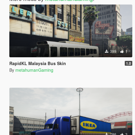
399
1
RapidKL Malaysia Bus Skin
1.0
By
metahumanGaming
786
3