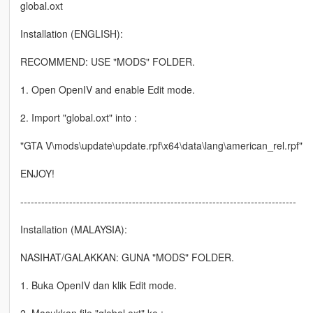
global.oxt
Installation (ENGLISH):
RECOMMEND: USE "MODS" FOLDER.
1. Open OpenIV and enable Edit mode.
2. Import "global.oxt" into :
"GTA V\mods\update\update.rpf\x64\data\lang\american_rel.rpf"
ENJOY!
-------------------------------------------------------------------------------
Installation (MALAYSIA):
NASIHAT/GALAKKAN: GUNA "MODS" FOLDER.
1. Buka OpenIV dan klik Edit mode.
2. Masukkan file "global.oxt" ke :