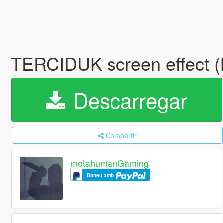
TERCIDUK screen effect (
Descarregar
Compartir
metahumanGaming
Doneu amb