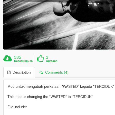
535
3
Descàrregues
Agradan
Description
Comments (4)
Mod untuk mengubah perkataan "WASTED" kepada "TERCIDUK"
This mod is changing the "WASTED" to "TERCIDUK"
File include: