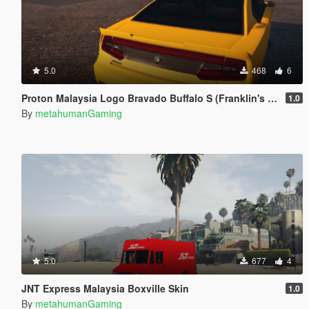
5.0
468
6
Proton Malaysia Logo Bravado Buffalo S (Franklin's Car)
1.0
By
metahumanGaming
5.0
677
4
JNT Express Malaysia Boxville Skin
1.0
By
metahumanGaming