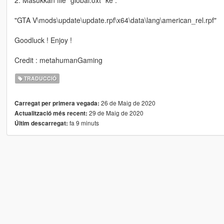
"GTA V\mods\update\update.rpf\x64\data\lang\american_rel.rpf"
Goodluck ! Enjoy !
Credit : metahumanGaming
TRADUCCIÓ
26 de Maig de 2020
Carregat per primera vegada:
29 de Maig de 2020
Actualització més recent:
fa 9 minuts
Últim descarregat: