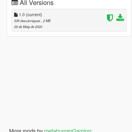
All Versions
1.0
(current)
535 descàrregues
, 2 MB
26 de Maig de 2020
More mods by
metahumanGaming
: