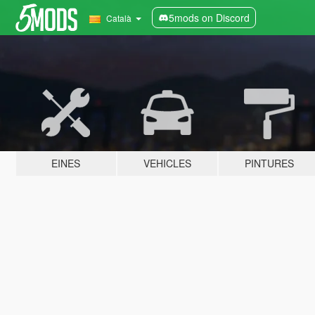
5mods on Discord
Català
EINES
VEHICLES
PINTURES