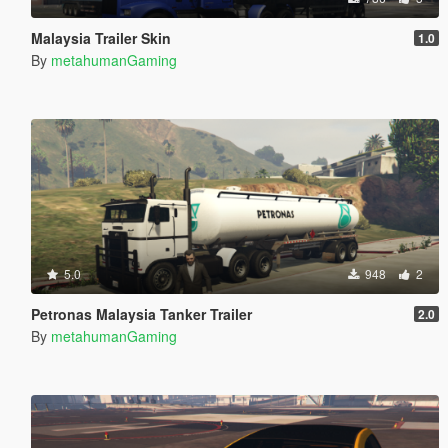
Malaysia Trailer Skin
1.0
By
metahumanGaming
5.0
948
2
Petronas Malaysia Tanker Trailer
2.0
By
metahumanGaming