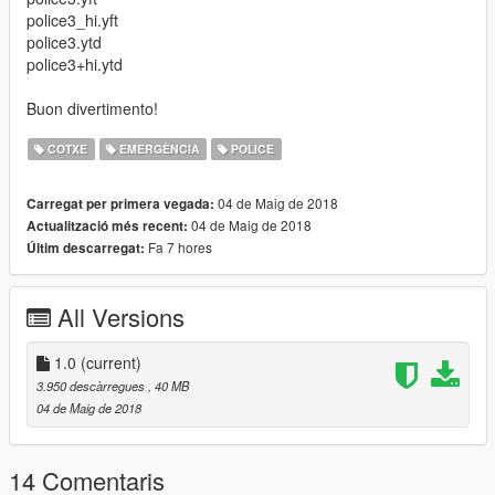
police3_hi.yft
police3.ytd
police3+hi.ytd
Buon divertimento!
COTXE
EMERGÈNCIA
POLICE
04 de Maig de 2018
Carregat per primera vegada:
04 de Maig de 2018
Actualització més recent:
Fa 7 hores
Últim descarregat:
All Versions
1.0
(current)
3.950 descàrregues
, 40 MB
04 de Maig de 2018
14 Comentaris