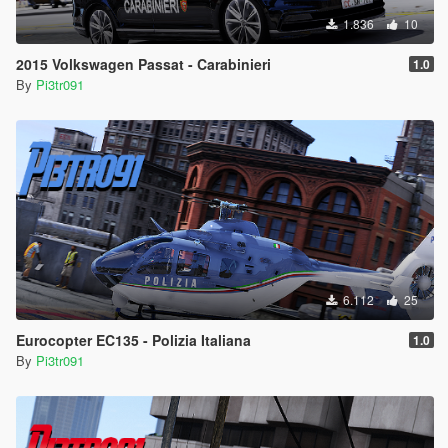
1.836
10
2015 Volkswagen Passat - Carabinieri
1.0
By
Pi3tr091
6.112
25
Eurocopter EC135 - Polizia Italiana
1.0
By
Pi3tr091