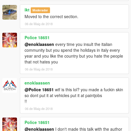
ikt
Moderador
Moved to the correct section.
06 de Maig de 2018
Police 18651
@enoklaassen
every time you insult the italian
community but you spend the holidays in italy every
year and you like the country but you hate the people
that not hates you
06 de Maig de 2018
enoklaassen
@Police 18651
wtf is this lol? you made a fuckin skin
so dont put it at vehicles put it at paintjobs
!!
06 de Maig de 2018
Police 18651
@enoklaassen
I don't made this talk with the author