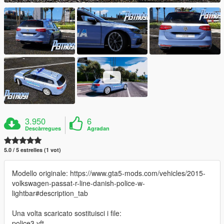
3.950
6
Descàrregues
Agradan
5.0 / 5 estrelles (1 vot)
Modello originale: https://www.gta5-mods.com/vehicles/2015-
volkswagen-passat-r-line-danish-police-w-
lightbar#description_tab
Una volta scaricato sostituisci i file:
police3.yft