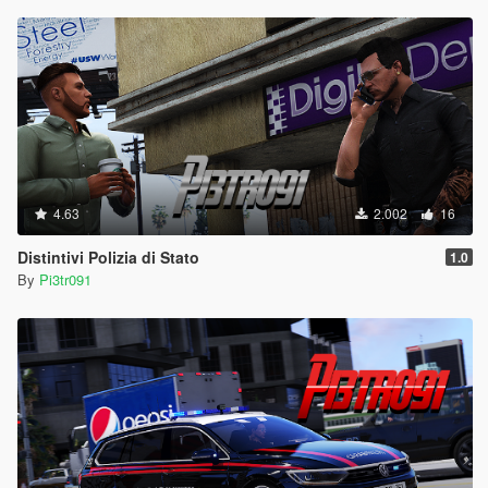
4.63
2.002
16
Distintivi Polizia di Stato
1.0
By
Pi3tr091