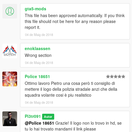
gta5-mods
This file has been approved automatically. If you think
this file should not be here for any reason please
report it.
04 de Maig de 2018
enoklaassen
Wrong section
04 de Maig de 2018
Police 18651
Ottimo lavoro Pietro una cosa però ti consiglio di
mettere il logo della polizia stradale anzi che della
squadra volante cosi è piu realistico
04 de Maig de 2018
Pi3tr091
Autor
@Police 18651
Grazie! Il logo non lo trovo in hd, se
tu lo hai trovato mandami il link please