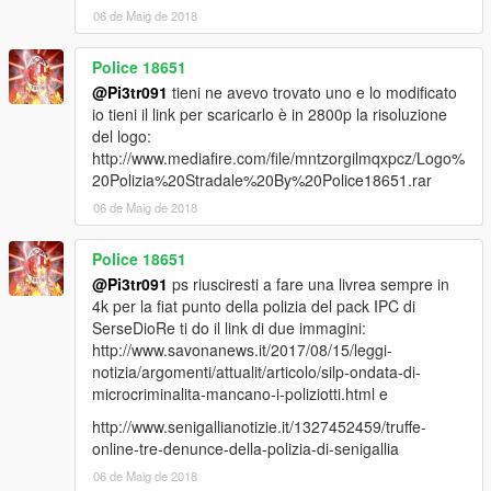
06 de Maig de 2018
Police 18651
@Pi3tr091
tieni ne avevo trovato uno e lo modificato
io tieni il link per scaricarlo è in 2800p la risoluzione
del logo:
http://www.mediafire.com/file/mntzorgilmqxpcz/Logo%
20Polizia%20Stradale%20By%20Police18651.rar
06 de Maig de 2018
Police 18651
@Pi3tr091
ps riusciresti a fare una livrea sempre in
4k per la fiat punto della polizia del pack IPC di
SerseDioRe ti do il link di due immagini:
http://www.savonanews.it/2017/08/15/leggi-
notizia/argomenti/attualit/articolo/silp-ondata-di-
microcriminalita-mancano-i-poliziotti.html e
http://www.senigallianotizie.it/1327452459/truffe-
online-tre-denunce-della-polizia-di-senigallia
06 de Maig de 2018