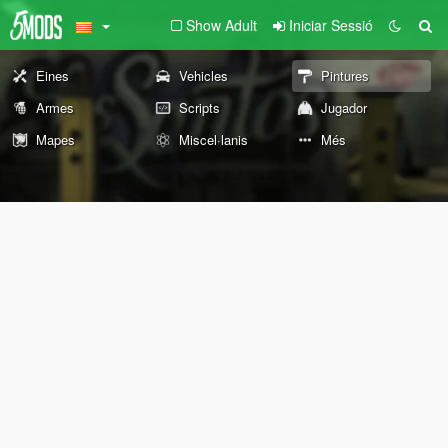
Show Adult
Iniciar Sessió
Eines
Vehicles
Pintures
Armes
Scripts
Jugador
Mapes
Miscel·lanis
Més