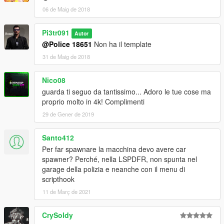
06 de Maig de 2018
Pi3tr091
Autor
@Police 18651
Non ha il template
31 de Maig de 2018
Nico08
guarda ti seguo da tantissimo... Adoro le tue cose ma
proprio molto in 4k! Complimenti
29 de Gener de 2019
Santo412
Per far spawnare la macchina devo avere car
spawner? Perché, nella LSPDFR, non spunta nel
garage della polizia e neanche con il menu di
scripthook
11 de Març de 2021
CrySoldy