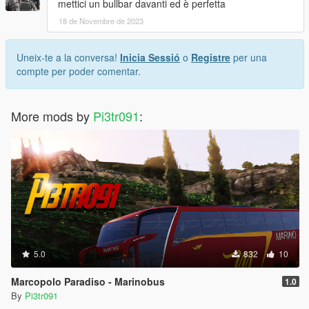
mettici un bullbar davanti ed è perfetta
18 de Novembre de 2023
Uneix-te a la conversa!
Inicia Sessió
o
Registre
per una
compte per poder comentar.
More mods by
Pi3tr091
:
5.0
832
10
Marcopolo Paradiso - Marinobus
1.0
By
Pi3tr091