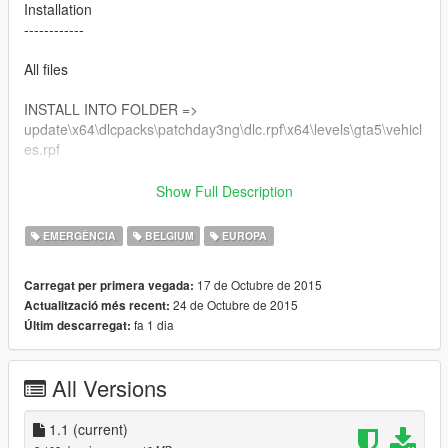
Installation
------------
All files
INSTALL INTO FOLDER =>
update\x64\dlcpacks\patchday3ng\dlc.rpf\x64\levels\gta5\vehicl
es.rpf
Credits:
Show Full Description
- Model (arkviz)
- Converted to GTA V (Double Doppler)
EMERGÈNCIA
BELGIUM
EUROPA
- Materials, mapping, template and fixes (Double Doppler)
- Skins (Double Doppler)
17 de Octubre de 2015
Carregat per primera vegada:
- Numberplates (Double Doppler)
24 de Octubre de 2015
Actualització més recent:
- Premier Hazard Sovereign (Double Doppler)
fa 1 dia
Últim descarregat:
- LED lights (Double Doppler)
- Police light mapping (Double Doppler ft. a lot of patience)
- Caravan Mirror (Double Doppler)
All Versions
- Boot Divider (Double Doppler)
- ANPR Camera (Double Doppler)
- Antennae (PriMan)
1.1
(current)