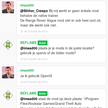
imaad00
@Slither_Creepo
Bij mij werkt er geen enkele mod
behalve de native trainer.
De Range Rover Vogue mod ziet er ook heel cool uit,
maar die werkt ook niet.
21 de Octubre de 2015
BEFLAME
Autor
@imaad00
plaats je je mods in de juiste locatie?
gebruik je openiv of de folder mods?
22 de Octubre de 2015
imaad00
Ja ik gebruik OpenIV
24 de Octubre de 2015
BEFLAME
Autor
@imaad00
staat de mod op deze plaats: \\Program
Files\Rockstar Games\Grand Theft Auto