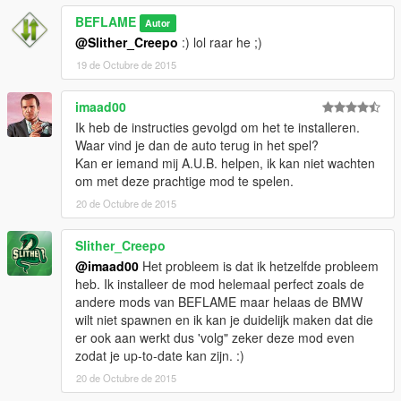
BEFLAME
Autor
@Slither_Creepo
:) lol raar he ;)
19 de Octubre de 2015
imaad00
Ik heb de instructies gevolgd om het te installeren.
Waar vind je dan de auto terug in het spel?
Kan er iemand mij A.U.B. helpen, ik kan niet wachten
om met deze prachtige mod te spelen.
20 de Octubre de 2015
Slither_Creepo
@imaad00
Het probleem is dat ik hetzelfde probleem
heb. Ik installeer de mod helemaal perfect zoals de
andere mods van BEFLAME maar helaas de BMW
wilt niet spawnen en ik kan je duidelijk maken dat die
er ook aan werkt dus 'volg" zeker deze mod even
zodat je up-to-date kan zijn. :)
20 de Octubre de 2015