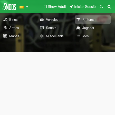
Show Adult
Iniciar Sessió
Eines
Vehicles
Pintures
Armes
Scripts
Jugador
Mapes
Miscel·lanis
Més