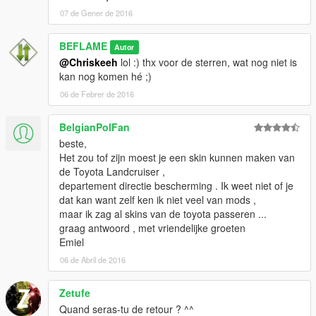
07 de Gener de 2016
BEFLAME
Autor
@Chriskeeh
lol :) thx voor de sterren, wat nog niet is
kan nog komen hé ;)
06 de Febrer de 2016
BelgianPolFan
beste,
Het zou tof zijn moest je een skin kunnen maken van
de Toyota Landcruiser ,
departement directie bescherming . Ik weet niet of je
dat kan want zelf ken ik niet veel van mods ,
maar ik zag al skins van de toyota passeren ...
graag antwoord , met vriendelijke groeten
Emiel
06 de Abril de 2016
Zetufe
Quand seras-tu de retour ? ^^