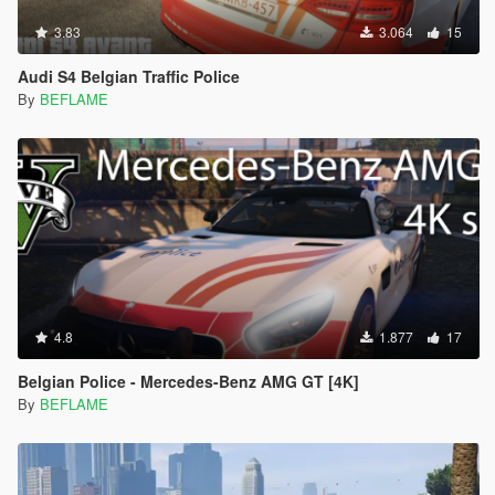
3.83
3.064
15
Audi S4 Belgian Traffic Police
By
BEFLAME
4.8
1.877
17
Belgian Police - Mercedes-Benz AMG GT [4K]
By
BEFLAME