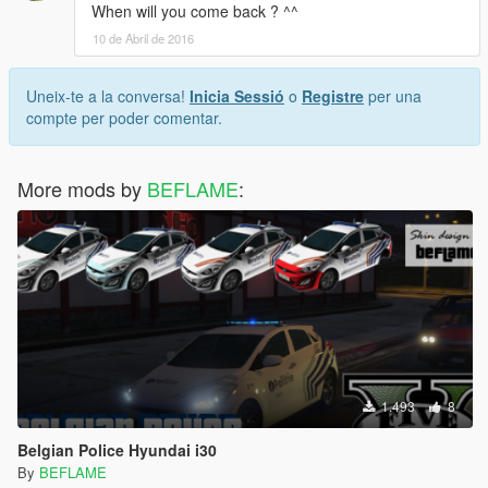
When will you come back ? ^^
10 de Abril de 2016
Uneix-te a la conversa!
Inicia Sessió
o
Registre
per una
compte per poder comentar.
More mods by
BEFLAME
:
1.493
8
Belgian Police Hyundai i30
By
BEFLAME