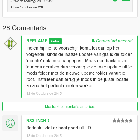
- Watch Guard (BxBugs123)
2.102 descàrregues
, 10 MB
- MDT store (Double Doppler)
17 de Octubre de 2015
- Skin design: Beflame
26 Comentaris
BEFLAME
Comentari ancorat
Autor
Indien hij niet te voorschijn komt, let dan op het
volgende, sinds de laatste update van gta is de folder
'update' ook mee aangepast. Maak een backup van
je mods eerst en dan vervang je de map update uit je
mods folder met de nieuwe update folder vanuit je
root. Installeer dan terug je mods in de juiste locatie.
zo zou het perfect moeten werken.
22 de Octubre de 2015
Mostra 6 comentaris anteriors
N3XTN3RD
Bedankt, ziet er heel goed uit. :D
18 de Octubre de 2015