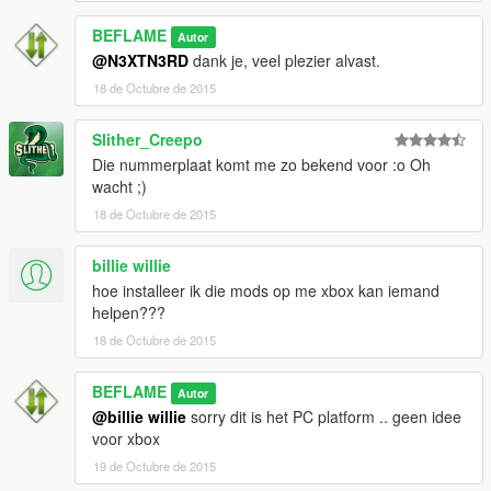
BEFLAME
Autor
@N3XTN3RD
dank je, veel plezier alvast.
18 de Octubre de 2015
Slither_Creepo
Die nummerplaat komt me zo bekend voor :o Oh
wacht ;)
18 de Octubre de 2015
billie willie
hoe installeer ik die mods op me xbox kan iemand
helpen???
18 de Octubre de 2015
BEFLAME
Autor
@billie willie
sorry dit is het PC platform .. geen idee
voor xbox
19 de Octubre de 2015