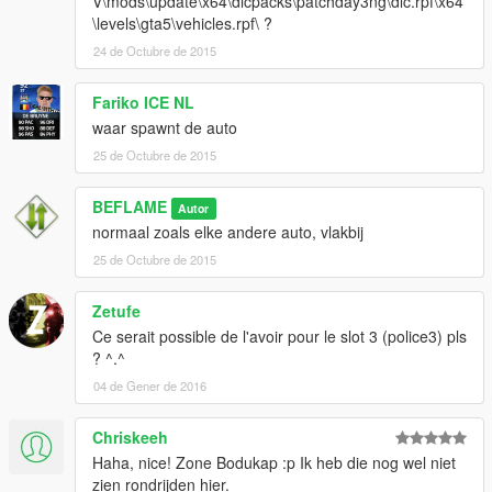
V\mods\update\x64\dlcpacks\patchday3ng\dlc.rpf\x64
\levels\gta5\vehicles.rpf\ ?
24 de Octubre de 2015
Fariko ICE NL
waar spawnt de auto
25 de Octubre de 2015
BEFLAME
Autor
normaal zoals elke andere auto, vlakbij
25 de Octubre de 2015
Zetufe
Ce serait possible de l'avoir pour le slot 3 (police3) pls
? ^.^
04 de Gener de 2016
Chriskeeh
Haha, nice! Zone Bodukap :p Ik heb die nog wel niet
zien rondrijden hier.