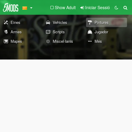
Show Adult
Iniciar Sessió
Eines
Vehicles
Pintures
Armes
Scripts
Jugador
Mapes
Miscel·lanis
Més