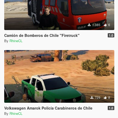
1.385
6
Camión de Bomberos de Chile "Firetruck"
1.0
By
RhineCL
729
8
Volkswagen Amarok Policía Carabineros de Chile
1.0
By
RhineCL