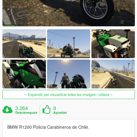
Expandir per visualitzar totes les imatges i vídeos
3.264
9
Descàrregues
Agradan
BMW R1200 Policía Carabineros de Chile.