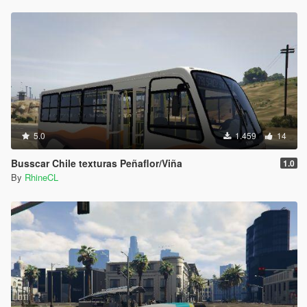
5.0
1.459
14
Busscar Chile texturas Peñaflor/Viña
1.0
By
RhineCL