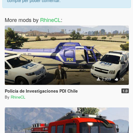
compte per poder comentar.
More mods by
RhineCL
:
2.939
15
Policía de Investigaciones PDI Chile
1.0
By
RhineCL