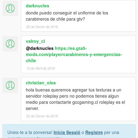
darknucles
donde puedo conseguir el uniforme de los
carabineros de chile para gtv?
25 de Gener de 2018
valroy_cl
@darknucles
https://es.gta5-
mods.com/player/carabineros-y-emergencias-
chile
13 de Abril de 2018
christian_olea
hola buenas queremos agregar tus texturas a un
servidor roleplay pero no podemos tienes algun
medio para contactarte gccgaming.cl roleplay es el
server.
25 de Gener de 2019
Uneix-te a la conversa!
Inicia Sessió
o
Registre
per una