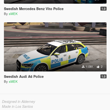
Swedish Mercedes Benz Vito Police
1.0
By
sMEK
1.081
2
Swedish Audi A6 Police
1.0
By
sMEK
Designed in Alderney
Made in Los Santos