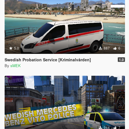
5.0
887
6
Swedish Probation Service [Kriminalvården]
1.0
By
sMEK
944
7