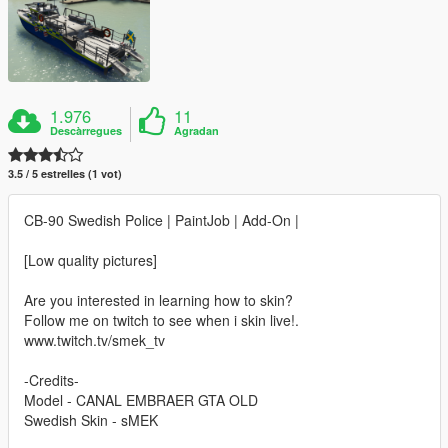
1.976
11
Descàrregues
Agradan
3.5 / 5 estrelles (1 vot)
CB-90 Swedish Police | PaintJob | Add-On |
[Low quality pictures]
Are you interested in learning how to skin?
Follow me on twitch to see when i skin live!.
www.twitch.tv/smek_tv
-Credits-
Model - CANAL EMBRAER GTA OLD
Swedish Skin - sMEK