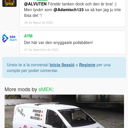
@ALVUTEN
Förstår tanken dock och den är bra! :)
Men tyvärr som
@Adamisch123
sa så kan jag ju inte
lösa det "/
28 de Agost de 2020
AYM
Det här var den snyggaste polisbåten!
07 de Setembre de 2020
Uneix-te a la conversa!
Inicia Sessió
o
Registre
per una
compte per poder comentar.
More mods by
sMEK
: