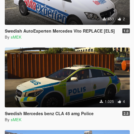
453
2
Swedish AutoExperten Mercedes Vito REPLACE [ELS]
1.0
By
sMEK
1.025
4
Swedish Mercedes benz CLA 45 amg Police
2.5
By
sMEK