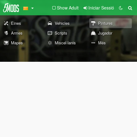
Show Adult
Iniciar Sessió
Eines
Vehicles
Pintures
Armes
Scripts
Jugador
Mapes
Miscel·lanis
Més