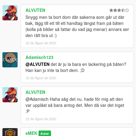
Do not reupload skin edited or unedited without permission!.
ALVUTEN
This skin should no longer be used in FiveM due to the
Snygg men ta bort dom där sakerna som går ut där
new Platform License Agreement.
bak, lägg till ett till ett handtag längst fram på båten
--------------------------------------------------------------------------------
(kolla på bilder så fattar du vad jag menar) annars ser
------------
den rätt bra ut :)
22 de Agost de 2020
Adamisch123
@ALVUTEN
det är ju la bara en lackering på båten?
Han kan ju inte ta bort dem. ;D
22 de Agost de 2020
ALVUTEN
@Adamisch Haha såg det nu. hade för mig att den
var upplåst så bara antog det. Men då var det inget
:P
22 de Agost de 2020
sMEK
Autor