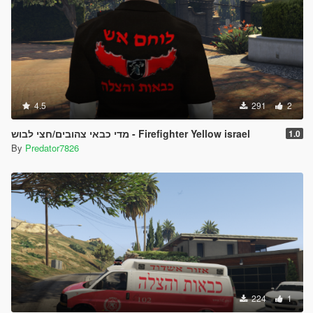
4.5
291
2
מדי כבאי צהובים/חצי לבוש - Firefighter Yellow israel
1.0
By
Predator7826
224
1