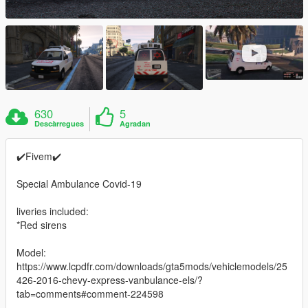
630
5
Descàrregues
Agradan
✔️Fivem✔️
Special Ambulance Covid-19
liveries included:
*Red sirens
Model:
https://www.lcpdfr.com/downloads/gta5mods/vehiclemodels/25
426-2016-chevy-express-vanbulance-els/?
tab=comments#comment-224598