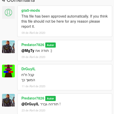
gta5-mods
This file has been approved automatically. If you think
this file should not be here for any reason please
report it.
09 de Abril de 2020
Predator7826
Autor
@MgTy
תודה אח :)
09 de Abril de 2020
DrGuyIL
קבל ח"ח
המשך כך
11 de Abril de 2020
Predator7826
Autor
@DrGuyIL
תודהה גברר !
23 de Abril de 2020