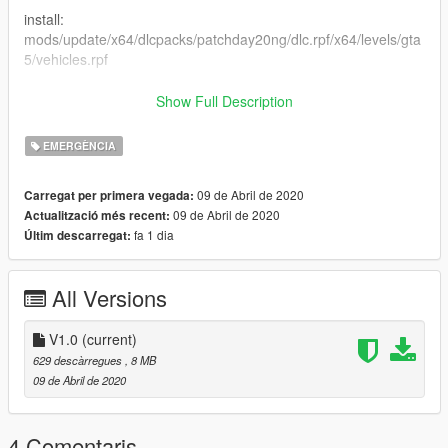
install:
mods/update/x64/dlcpacks/patchday20ng/dlc.rpf/x64/levels/gta
5/vehicles.rpf
My Discord: Predator7826#1291
Show Full Description
by: Predator7826
EMERGÈNCIA
09 de Abril de 2020
Carregat per primera vegada:
09 de Abril de 2020
Actualització més recent:
fa 1 dia
Últim descarregat:
All Versions
V1.0
(current)
629 descàrregues
, 8 MB
09 de Abril de 2020
4 Comentaris