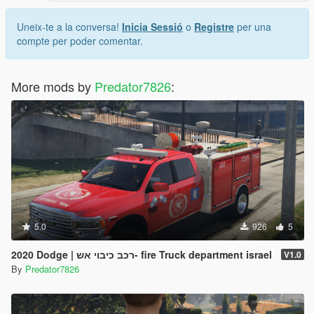
Uneix-te a la conversa!
Inicia Sessió
o
Registre
per una
compte per poder comentar.
More mods by
Predator7826
:
5.0
926
5
2020 Dodge | רכב כיבוי אש- fire Truck department israel
V1.0
By
Predator7826