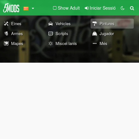
Show Adult
Iniciar Sessió
Eines
Vehicles
Pintures
Armes
Scripts
Jugador
Mapes
Miscel·lanis
Més