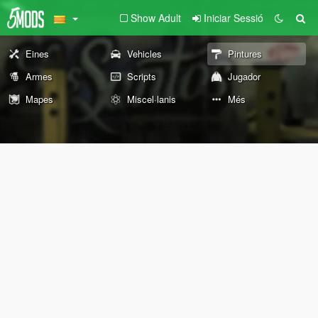
Show Adult
Iniciar Sessió
Eines
Vehicles
Pintures
Armes
Scripts
Jugador
Mapes
Miscel·lanis
Més