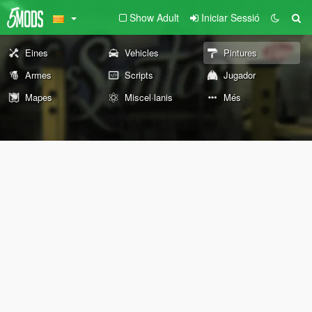
Show Adult
Iniciar Sessió
Eines
Vehicles
Pintures
Armes
Scripts
Jugador
Mapes
Miscel·lanis
Més