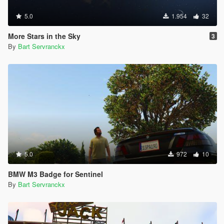
5.0
1.954
32
More Stars in the Sky
3
By
Bart Servranckx
5.0
972
10
BMW M3 Badge for Sentinel
By
Bart Servranckx