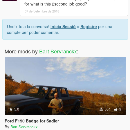
for what is this 2second job good?
07 de Setembre de 2018
Uneix-te a la conversa!
Inicia Sessió
o
Registre
per una
compte per poder comentar.
More mods by
Bart Servranckx
:
5.0
504
9
Ford F150 Badge for Sadler
By
Bart Servranckx