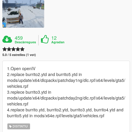
459
12
Descàrregues
Agradan
5.0 / 5 estrelles (1 vot)
1.Open openIV
2.replace burrito2.ytd and burrito5.ytd in
mods/update/x64/dlcpackx/patchday1ng/dlc.rpf/x64/levels/gta5/
vehicles.rpf
3.replece burrito3.ytd in
mods/update/x64/dlcpackx/patchday2ng/dlc.rpf/x64/levels/gta5/
vehicles.rpf
4.replace burrito.ytd, burrito2.ytd, burrito3.ytd, burrito4.ytd and
burrito5.ytd in mods/x64e.rpf/levels/gta5/vehicles.rpf
DISTINTIU