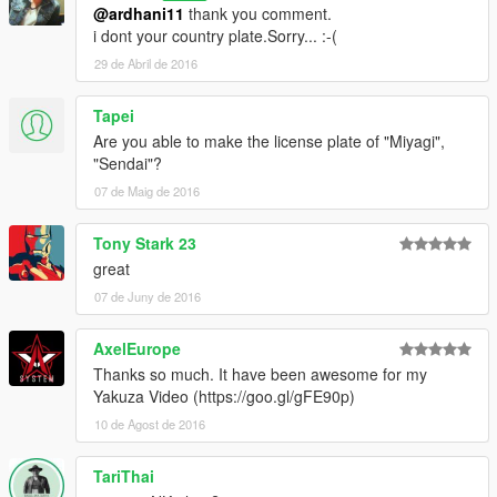
@ardhani11
thank you comment.
i dont your country plate.Sorry... :-(
29 de Abril de 2016
Tapei
Are you able to make the license plate of "Miyagi",
"Sendai"?
07 de Maig de 2016
Tony Stark 23
great
07 de Juny de 2016
AxelEurope
Thanks so much. It have been awesome for my
Yakuza Video (https://goo.gl/gFE90p)
10 de Agost de 2016
TariThai