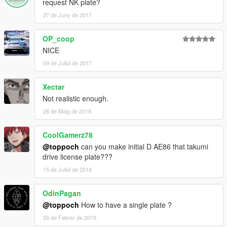
request NK plate?
27 de Juny de 2017
OP_coop
NICE
09 de Juliol de 2017
Xectar
Not realistic enough.
28 de Maig de 2018
CoolGamerz78
@toppoch
can you make initial D AE86 that takumi
drive license plate???
15 de Juliol de 2018
OdinPagan
@toppoch
How to have a single plate ?
26 de Febrer de 2019