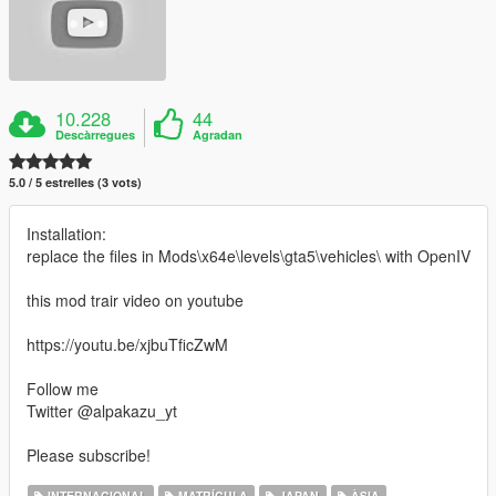
10.228
44
Descàrregues
Agradan
5.0 / 5 estrelles (3 vots)
Installation:
replace the files in Mods\x64e\levels\gta5\vehicles\ with OpenIV
this mod trair video on youtube
https://youtu.be/xjbuTficZwM
Follow me
Twitter @alpakazu_yt
Please subscribe!
INTERNACIONAL
MATRÍCULA
JAPAN
ÀSIA