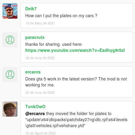
Deik7
How can I put the plates on my cars ?
13 de Març de 2021
paracruix
thanks for sharing. used here:
https://www.youtube.com/watch?v=Esdhyg9r5zI
02 de Juny de 2022
ercanrs
Does gta 5 work in the latest version? The mod is not
working for me.
22 de Juny de 2022
TxnkOwO
@ercanrs
they moved the folder for plates to
"update\x64\dlcpacks\patchday27ng\dlc.rpf\x64\levels
\gta5\vehicles.rpf\vehshare.ytd"
20 de Agost de 2022