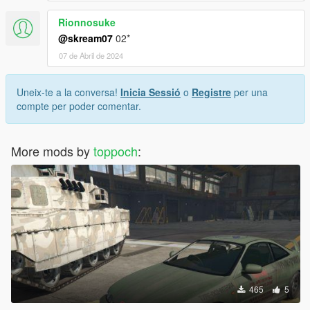
Rionnosuke
@skream07
02*
07 de Abril de 2024
Uneix-te a la conversa!
Inicia Sessió
o
Registre
per una
compte per poder comentar.
More mods by
toppoch
:
465
5