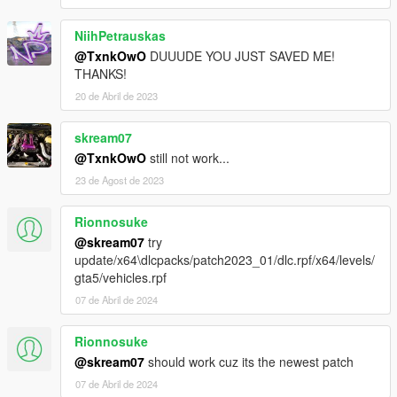
NiihPetrauskas
@TxnkOwO
DUUUDE YOU JUST SAVED ME!
THANKS!
20 de Abril de 2023
skream07
@TxnkOwO
still not work...
23 de Agost de 2023
Rionnosuke
@skream07
try
update/x64\dlcpacks/patch2023_01/dlc.rpf/x64/levels/
gta5/vehicles.rpf
07 de Abril de 2024
Rionnosuke
@skream07
should work cuz its the newest patch
07 de Abril de 2024