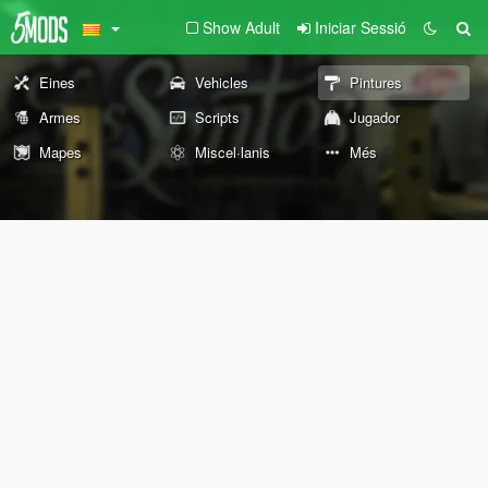
Show Adult
Iniciar Sessió
Eines
Vehicles
Pintures
Armes
Scripts
Jugador
Mapes
Miscel·lanis
Més