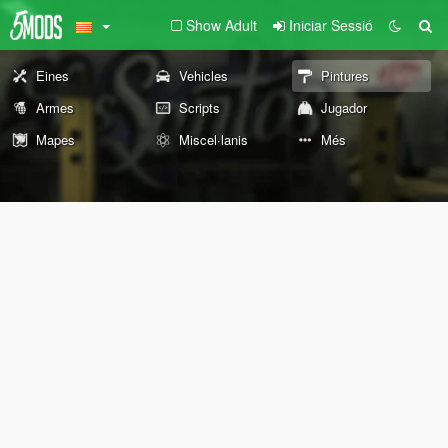
Show Adult
Iniciar Sessió
Eines
Vehicles
Pintures
Armes
Scripts
Jugador
Mapes
Miscel·lanis
Més