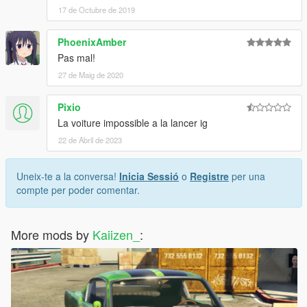
17 de Octubre de 2019
PhoenixAmber
Pas mal!
27 de Maig de 2020
Pixio
La voiture impossible a la lancer ig
22 de Abril de 2023
Uneix-te a la conversa!
Inicia Sessió
o
Registre
per una
compte per poder comentar.
More mods by
Kaiizen_
: