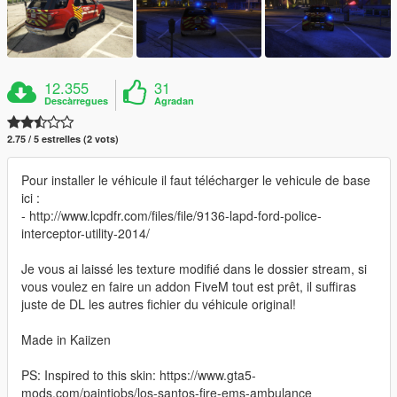
12.355
31
Descàrregues
Agradan
2.75 / 5 estrelles (2 vots)
Pour installer le véhicule il faut télécharger le vehicule de base
ici :
- http://www.lcpdfr.com/files/file/9136-lapd-ford-police-
interceptor-utility-2014/
Je vous ai laissé les texture modifié dans le dossier stream, si
vous voulez en faire un addon FiveM tout est prêt, il suffiras
juste de DL les autres fichier du véhicule original!
Made in Kaiizen
PS: Inspired to this skin: https://www.gta5-
mods.com/paintjobs/los-santos-fire-ems-ambulance