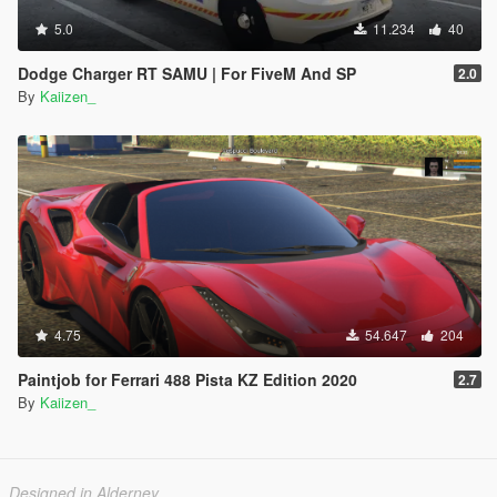
5.0
11.234
40
Dodge Charger RT SAMU | For FiveM And SP
2.0
By
Kaiizen_
4.75
54.647
204
Paintjob for Ferrari 488 Pista KZ Edition 2020
2.7
By
Kaiizen_
Designed in Alderney