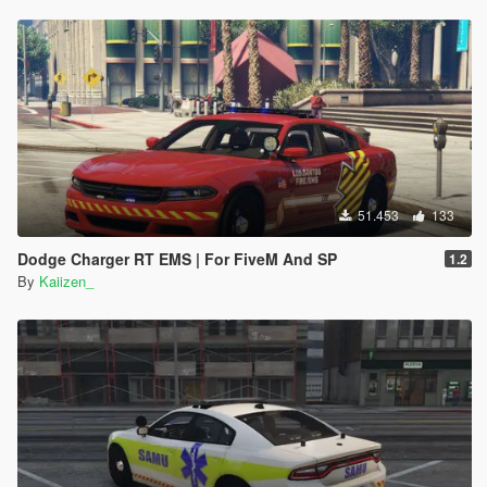
51.453
133
Dodge Charger RT EMS | For FiveM And SP
1.2
By
Kaiizen_