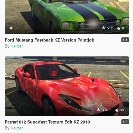
5.0
512
8
Ford Mustang Fastback KZ Version Paintjob
1.1
By
Kaiizen_
3.877
33
Ferrari 812 Superfast Texture Edit KZ 2018
1.0
By
Kaiizen_