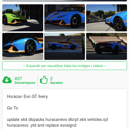
Expandir per visualitzar totes les imatges i vídeos
497
2
Descàrregues
Agradan
Huracan Evo GT livery
Go To
update x64 dlcpacks huracanevo dlcrpf x64 vehicles.rpf
huracanevo .ytd and replace evosign2