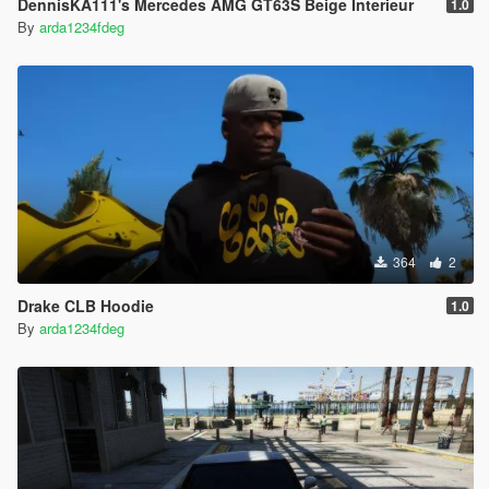
DennisKA111's Mercedes AMG GT63S Beige Interieur
1.0
By
arda1234fdeg
364
2
Drake CLB Hoodie
1.0
By
arda1234fdeg