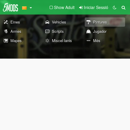
Show Adult
Iniciar Sessió
Eines
Vehicles
Pintures
Armes
Scripts
Jugador
Mapes
Miscel·lanis
Més