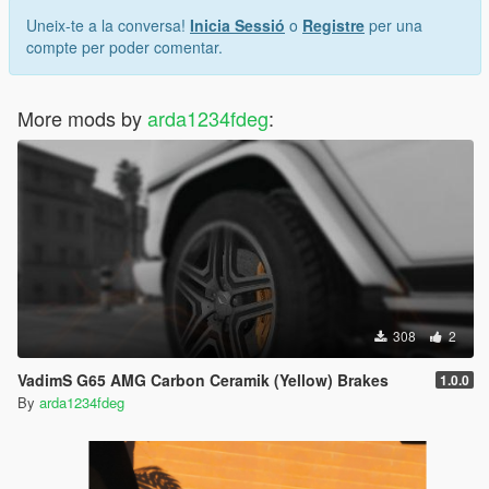
Uneix-te a la conversa!
Inicia Sessió
o
Registre
per una
compte per poder comentar.
More mods by
arda1234fdeg
:
308
2
VadimS G65 AMG Carbon Ceramik (Yellow) Brakes
1.0.0
By
arda1234fdeg