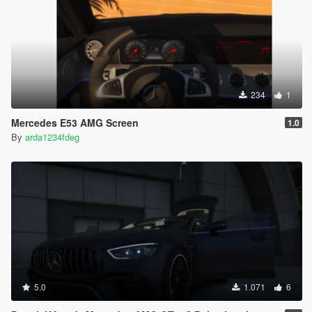
234
1
Mercedes E53 AMG Screen
1.0
By
arda1234fdeg
5.0
1.071
6