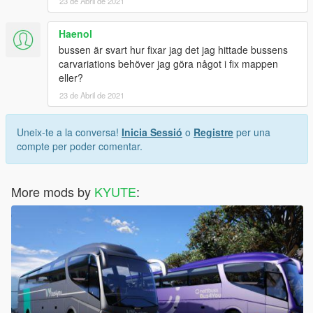
23 de Abril de 2021
Haenol
bussen är svart hur fixar jag det jag hittade bussens
carvariations behöver jag göra något i fix mappen
eller?
23 de Abril de 2021
Uneix-te a la conversa!
Inicia Sessió
o
Registre
per una
compte per poder comentar.
More mods by
KYUTE
: