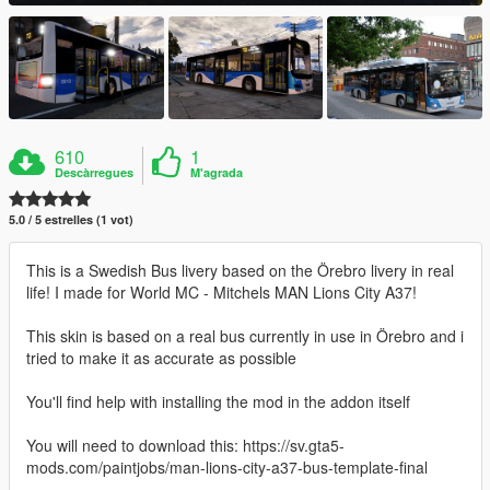
610
1
Descàrregues
M'agrada
5.0 / 5 estrelles (1 vot)
This is a Swedish Bus livery based on the Örebro livery in real
life! I made for World MC - Mitchels MAN Lions City A37!
This skin is based on a real bus currently in use in Örebro and i
tried to make it as accurate as possible
You'll find help with installing the mod in the addon itself
You will need to download this: https://sv.gta5-
mods.com/paintjobs/man-lions-city-a37-bus-template-final