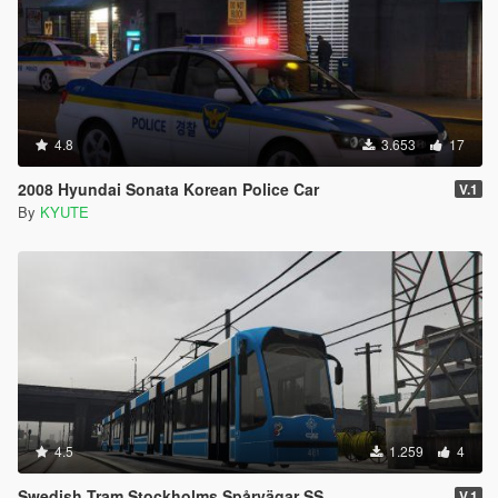
4.8
3.653
17
2008 Hyundai Sonata Korean Police Car
V.1
By
KYUTE
4.5
1.259
4
Swedish Tram Stockholms Spårvägar SS
V.1