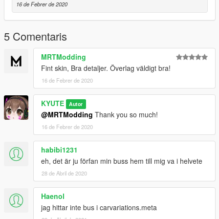
16 de Febrer de 2020
5 Comentaris
MRTModding
Fint skin, Bra detaljer. Överlag väldigt bra!
16 de Febrer de 2020
KYUTE
Autor
@MRTModding
Thank you so much!
16 de Febrer de 2020
habibi1231
eh, det är ju förfan min buss hem till mig va i helvete
28 de Abril de 2020
Haenol
jag hittar inte bus i carvariations.meta