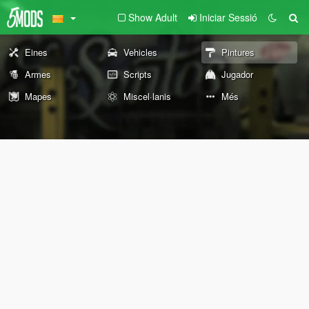
Show Adult
Iniciar Sessió
Eines
Vehicles
Pintures
Armes
Scripts
Jugador
Mapes
Miscel·lanis
Més