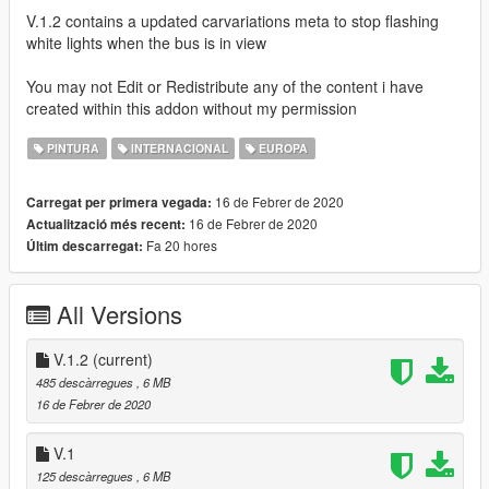
V.1.2 contains a updated carvariations meta to stop flashing
white lights when the bus is in view
You may not Edit or Redistribute any of the content i have
created within this addon without my permission
PINTURA
INTERNACIONAL
EUROPA
16 de Febrer de 2020
Carregat per primera vegada:
16 de Febrer de 2020
Actualització més recent:
Fa 20 hores
Últim descarregat:
All Versions
V.1.2
(current)
485 descàrregues
, 6 MB
16 de Febrer de 2020
V.1
125 descàrregues
, 6 MB