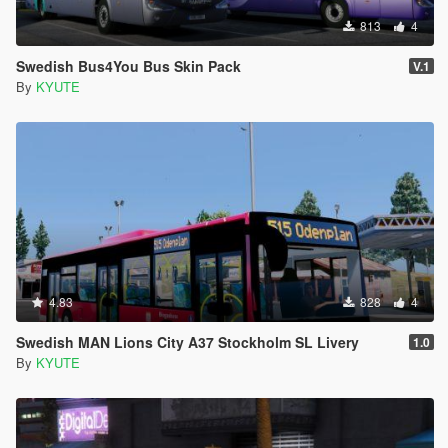
813
4
Swedish Bus4You Bus Skin Pack
V.1
By
KYUTE
4.83
828
4
Swedish MAN Lions City A37 Stockholm SL Livery
1.0
By
KYUTE