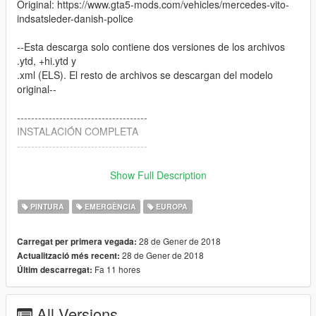
Original: https://www.gta5-mods.com/vehicles/mercedes-vito-
indsatsleder-danish-police
--Esta descarga solo contiene dos versiones de los archivos
.ytd, +hi.ytd y
.xml (ELS). El resto de archivos se descargan del modelo
original--
-------------------------------------
INSTALACIÓN COMPLETA
-------------------------------------
Este vehículo va sustituye al archivo FIRETRUK o se puede
Show Full Description
instalar como un vehículo nuevo (FIRETRUK2) para poder
utilizar otro camión de bomberos.
PINTURA
EMERGÈNCIA
EUROPA
--Instalación 1:--
28 de Gener de 2018
Carregat per primera vegada:
28 de Gener de 2018
Actualització més recent:
- INSTALACIÓN DEL VEHÍCULO
Fa 11 hores
Últim descarregat:
-1º Abrir la carpeta "Lysbro" del modelo original
-2º Renombrar los archivos de "policeold2" a "firetruk"
-2º Utilizar Open IV y pegar los archivos en:
All Versions
"mods/update/x64/dlcpacks/patchday13ng/dlc.rpf/x64/levels/gt