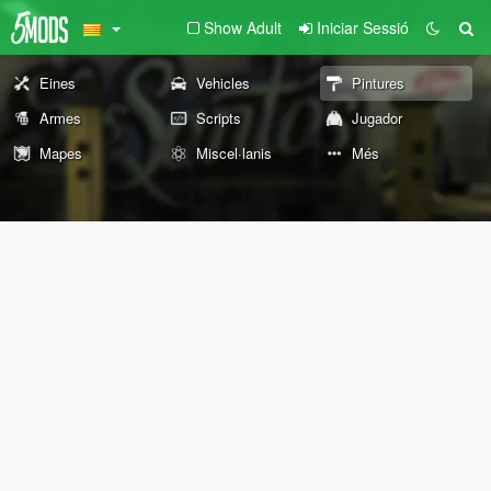
Show Adult
Iniciar Sessió
Eines
Vehicles
Pintures
Armes
Scripts
Jugador
Mapes
Miscel·lanis
Més