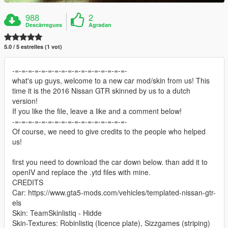
988
2
Descàrregues
Agradan
5.0 / 5 estrelles (1 vot)
-=-=-=-=-=-=-=-=-=-=-=-=-=-=-=-=-=-
what's up guys, welcome to a new car mod/skin from us! This
time it is the 2016 Nissan GTR skinned by us to a dutch
version!
If you like the file, leave a like and a comment below!
-=-=-=-=-=-=-=-=-=-=-=-=-=-=-=-=-=-
Of course, we need to give credits to the people who helped
us!
first you need to download the car down below. than add it to
openIV and replace the .ytd files with mine.
CREDITS
Car: https://www.gta5-mods.com/vehicles/templated-nissan-gtr-
els
Skin: TeamSkinlistiq - Hidde
Skin-Textures: Robinlistiq (licence plate), Sizzgames (striping)