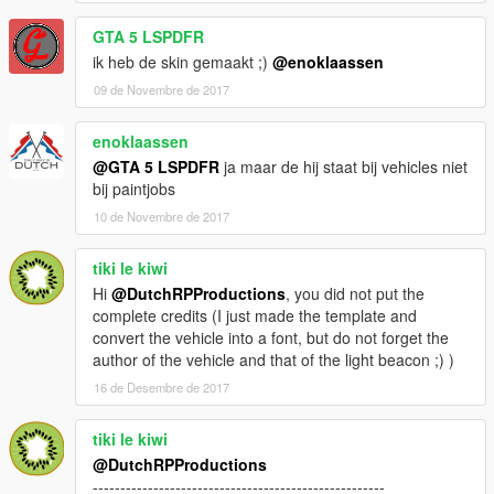
GTA 5 LSPDFR
ik heb de skin gemaakt ;)
@enoklaassen
09 de Novembre de 2017
enoklaassen
@GTA 5 LSPDFR
ja maar de hij staat bij vehicles niet
bij paintjobs
10 de Novembre de 2017
tiki le kiwi
Hi
@DutchRPProductions
, you did not put the
complete credits (I just made the template and
convert the vehicle into a font, but do not forget the
author of the vehicle and that of the light beacon ;) )
16 de Desembre de 2017
tiki le kiwi
@DutchRPProductions
-----------------------------------------------------