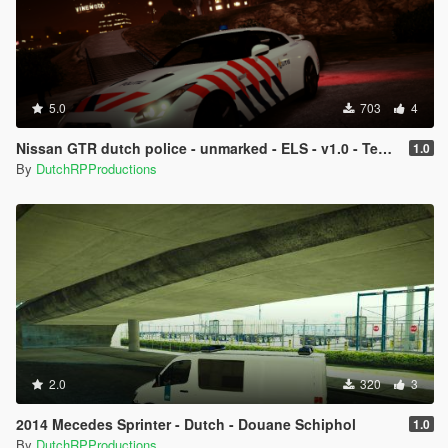
5.0
703
4
Nissan GTR dutch police - unmarked - ELS - v1.0 - TeamSkinlistiq
1.0
By
DutchRPProductions
2.0
320
3
2014 Mecedes Sprinter - Dutch - Douane Schiphol
1.0
By
DutchRPProductions