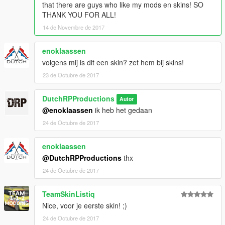
that there are guys who like my mods en skins! SO
THANK YOU FOR ALL!
14 de Novembre de 2017
enoklaassen
volgens mij is dit een skin? zet hem bij skins!
23 de Octubre de 2017
DutchRPProductions
Autor
@enoklaassen
ik heb het gedaan
24 de Octubre de 2017
enoklaassen
@DutchRPProductions
thx
24 de Octubre de 2017
TeamSkinListiq
Nice, voor je eerste skin! ;)
24 de Octubre de 2017