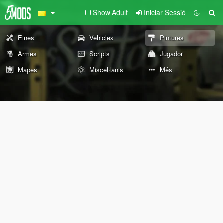
Show Adult
Iniciar Sessió
Eines
Vehicles
Pintures
Armes
Scripts
Jugador
Mapes
Miscel·lanis
Més