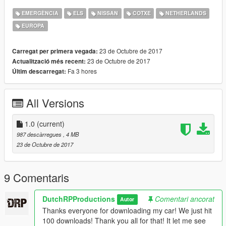
EMERGÈNCIA
ELS
NISSAN
COTXE
NETHERLANDS
EUROPA
23 de Octubre de 2017
Carregat per primera vegada:
23 de Octubre de 2017
Actualització més recent:
Fa 3 hores
Últim descarregat:
All Versions
1.0
(current)
987 descàrregues
, 4 MB
23 de Octubre de 2017
9 Comentaris
DutchRPProductions
Comentari ancorat
Autor
Thanks everyone for downloading my car! We just hit
100 downloads! Thank you all for that! It let me see