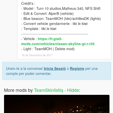
Crédit's :
- Model : Turn 10 studios,Matheus-340, NFS Shift
- Edit & Convert: AlperB (vehicle)
- Blue beacon: TeamMOH (Ide)/achillesDK (lights)
- Convert vehicle gendarmerie : tiki le kiwi
- Template : tiki le kiwi
-----------------------------------------------------
- Vehicle :
https://fr.gta5-
mods.com/vehicles/nissan-skyline-gt-r-r35
- Light : TeamMOH ( Delete mod)
16 de Desembre de 2017
Uneix-te a la conversa!
Inicia Sessió
o
Registre
per una
compte per poder comentar.
More mods by
TeamSkinlistiq - Hidde
: