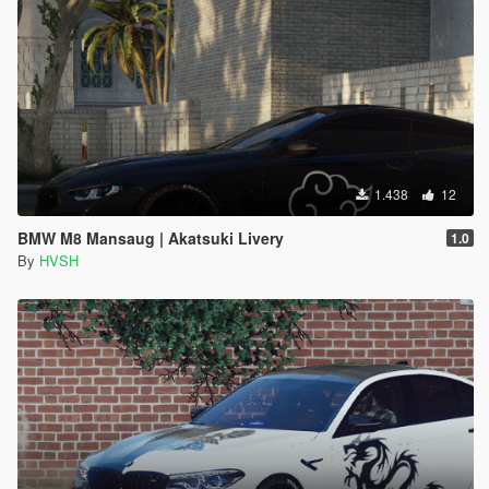
1.438
12
BMW M8 Mansaug | Akatsuki Livery
1.0
By
HVSH