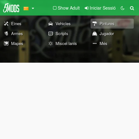
Show Adult
Iniciar Sessió
Eines
Vehicles
Pintures
Armes
Scripts
Jugador
Mapes
Miscel·lanis
Més