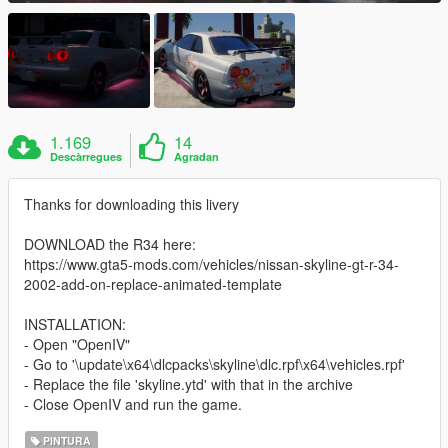
1.169
14
Descàrregues
Agradan
Thanks for downloading this livery
DOWNLOAD the R34 here:
https://www.gta5-mods.com/vehicles/nissan-skyline-gt-r-34-
2002-add-on-replace-animated-template
INSTALLATION:
- Open "OpenIV"
- Go to '\update\x64\dlcpacks\skyline\dlc.rpf\x64\vehicles.rpf'
- Replace the file 'skyline.ytd' with that in the archive
- Close OpenIV and run the game.
PINTURA