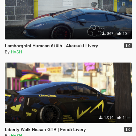
867
10
Lamborghini Huracan 610lb | Akatsuki Livery
1.0
By
HVSH
1.014
14
Liberty Walk Nissan GTR | Fendi Livery
1.0
By
HVSH