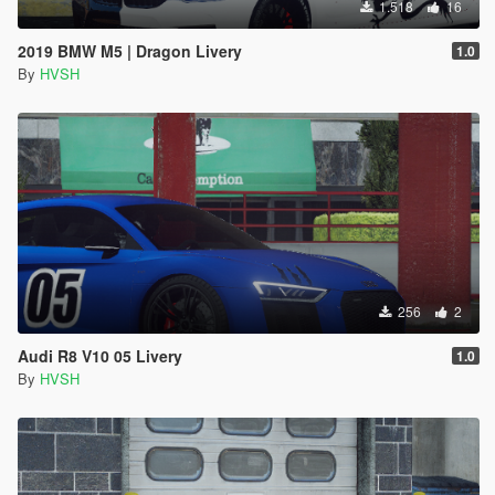
1.518
16
2019 BMW M5 | Dragon Livery
1.0
By
HVSH
256
2
Audi R8 V10 05 Livery
1.0
By
HVSH