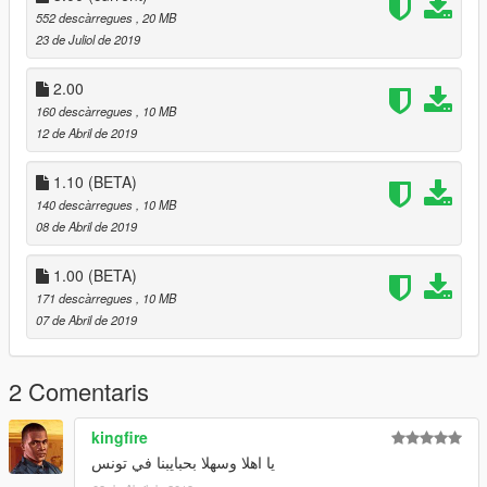
552 descàrregues
, 20 MB
23 de Juliol de 2019
2.00
160 descàrregues
, 10 MB
12 de Abril de 2019
1.10 (BETA)
140 descàrregues
, 10 MB
08 de Abril de 2019
1.00 (BETA)
171 descàrregues
, 10 MB
07 de Abril de 2019
2 Comentaris
kingfire
يا اهلا وسهلا بحبايبنا في تونس