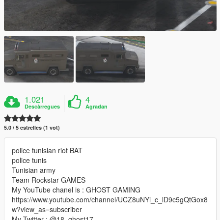
1.021
4
Descàrregues
Agradan
5.0 / 5 estrelles (1 vot)
police tunisian riot BAT
police tunis
Tunisian army
Team Rockstar GAMES
My YouTube chanel is : GHOST GAMING
https://www.youtube.com/channel/UCZ8uNYi_c_lD9c5gQtGox8
w?view_as=subscriber
My Twitter : @18_ghost17