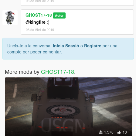
08 de Abril de 2019
GHOST17-18
Autor
@kingfire
:)
08 de Abril de 2019
Uneix-te a la conversa!
Inicia Sessió
o
Registre
per una
compte per poder comentar.
More mods by
GHOST17-18
:
1.576
13