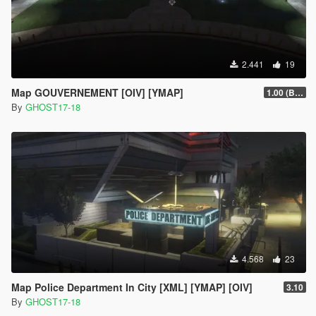
2.441
19
Map GOUVERNEMENT [OIV] [YMAP]
1.00 (BETA)
By
GHOST17-18
4.568
23
Map Police Department In City [XML] [YMAP] [OIV]
3.10
By
GHOST17-18