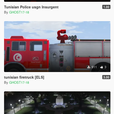
Tunisian Police usgn Insurgent
1.00
By
GHOST17-18
911
3
tunisian firetruck [ELS]
3.00
By
GHOST17-18