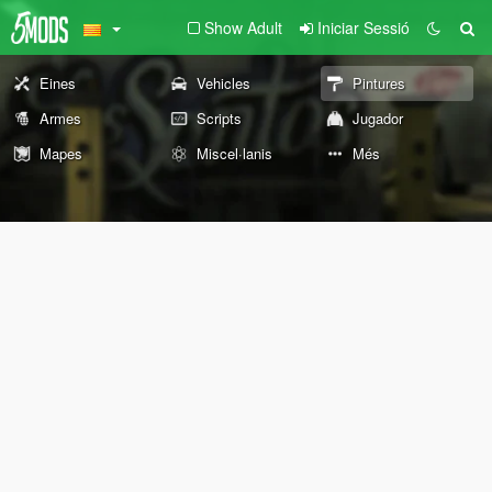
Show Adult
Iniciar Sessió
Eines
Vehicles
Pintures
Armes
Scripts
Jugador
Mapes
Miscel·lanis
Més