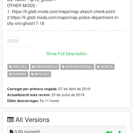
OTHER MODS :
1: https://fr.gta5-mods.com/maps/map-airport-check-point
2:https://fr.gta5-mods.com/maps/map-police-department-in-
city-xml-ghost17-18
. . . . .. . . . . . .. . . . . . . . . . . . . . . . .. .. .. .. . . .. .. . . . . . . . . . . . .
. . . . . ..
(ENG)
How to install:
in openIV go to
Show Full Description
\mods\update\x64\dlcpacks\patchday8ng\dlc.rpf\x64\levels\gta5
\vehicles.rpf
PINTURA
EMERGÈNCIA
INTERNACIONAL
ÀFRICA
and replace: riot.ytd
EUROPA
MITG EST
(FR)
comment installer:
07 de Abril de 2019
Carregat per primera vegada:
dans openIV aller à:
23 de Juliol de 2019
Actualització més recent:
\mods\update\x64\dlcpacks\patchday8ng\dlc.rpf\x64\levels\gta5
Fa 11 hores
Últim descarregat:
\vehicles.rpf
et remplacer : riot.ytd
All Versions
enjoy
BY GHOST17-18
3.00
(current)