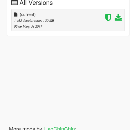
All Versions
(current)
1.462 descàrregues
, 30 MB
03 de Març de 2017
More mods by
LiaoChinChin
: