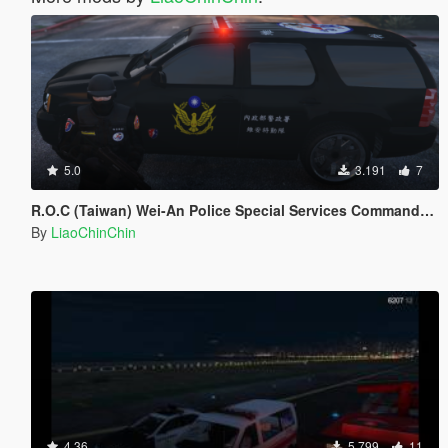
5.0
3.191
7
R.O.C (Taiwan) Wei-An Police Special Services Commando CAR
By
LiaoChinChin
4.36
5.799
11