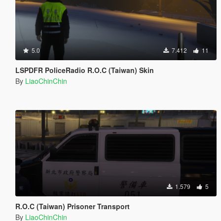
5.0
7.412
11
LSPDFR PoliceRadio R.O.C (Taiwan) Skin
By
LiaoChinChin
1.579
5
R.O.C (Taiwan) Prisoner Transport
By
LiaoChinChin