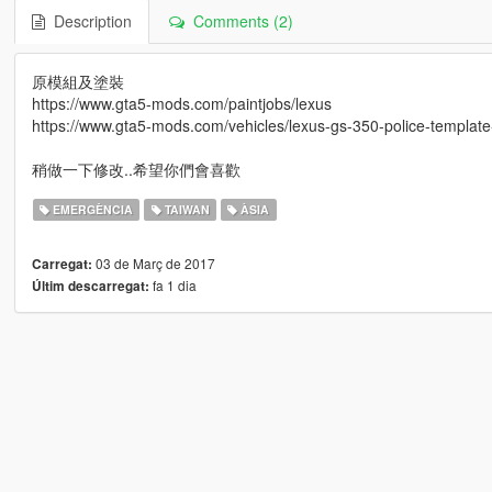
Description
Comments (2)
原模組及塗裝
https://www.gta5-mods.com/paintjobs/lexus
https://www.gta5-mods.com/vehicles/lexus-gs-350-police-template
稍做一下修改..希望你們會喜歡
EMERGÈNCIA
TAIWAN
ÀSIA
03 de Març de 2017
Carregat:
fa 1 dia
Últim descarregat: