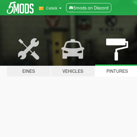
5mods on Discord
Català
EINES
VEHICLES
PINTURES