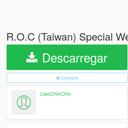
R.O.C (Taiwan) Special W
Descarregar
Compartir
LiaoChinChin