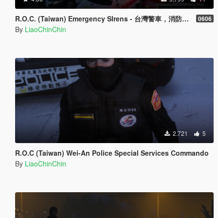
R.O.C. (Taiwan) Emergency SIrens - 台灣警車，消防車，救護車，警用機車相關警笛
0606
By
LiaoChinChin
2.721
5
R.O.C (Taiwan) Wei-An Police Special Services Commando
By
LiaoChinChin