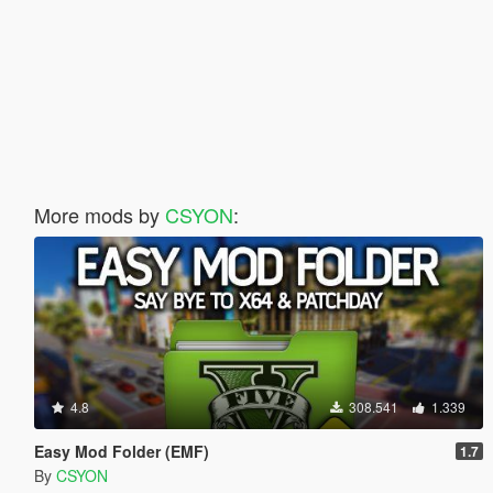
More mods by
CSYON
:
4.8
308.541
1.339
Easy Mod Folder (EMF)
1.7
By
CSYON