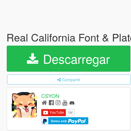
Real California Font & Pla
Descarregar
Compartir
CSYON
Doneu amb