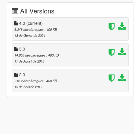
All Versions
4.0
(current)
6.348 descàrregues
, 400 KB
13 de Gener de 2024
3.0
14.858 descàrregues
, 400 KB
17 de Agost de 2018
2.0
2.012 descàrregues
, 400 KB
13 de Abril de 2017