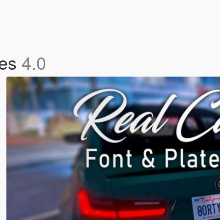
tes
4.0