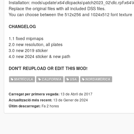
Installation: mods\update\x64\dlcpacks\patch2023_02\dlc.rpf\x64\l
Replace the original files with all included DSS files.
You can choose between the 512x256 and 1024x512 font texture
CHANGELOG
1.1 fixed mipmaps
2.0 new resolution, all plates
3.0 new 2019 sticker
4.0 new 2024 sticker & new path
DON'T REUPLOAD OR EDIT THIS MOD!
MATRÍCULA
CALIFORNIA
USA
NORDAMÈRICA
13 de Abril de 2017
Carregat per primera vegada:
13 de Gener de 2024
Actualització més recent:
Fa 2 hores
Últim descarregat: