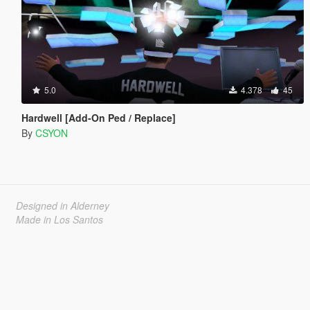
5.0
4.378
45
Hardwell [Add-On Ped / Replace]
By
CSYON
Designed in Alderney
Made in Los Santos