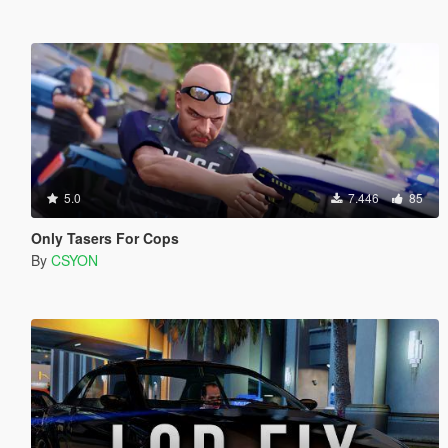
5.0
7.446
85
Only Tasers For Cops
By
CSYON