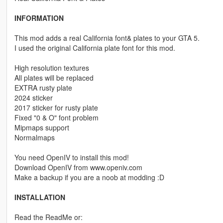
INFORMATION
This mod adds a real California font& plates to your GTA 5.
I used the original California plate font for this mod.
High resolution textures
All plates will be replaced
EXTRA rusty plate
2024 sticker
2017 sticker for rusty plate
Fixed "0 & O" font problem
Mipmaps support
Normalmaps
You need OpenIV to install this mod!
Download OpenIV from www.openiv.com
Make a backup if you are a noob at modding :D
INSTALLATION
Read the ReadMe or: