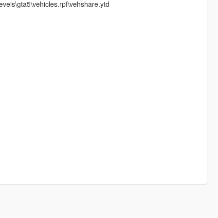
evels\gta5\vehicles.rpf\vehshare.ytd