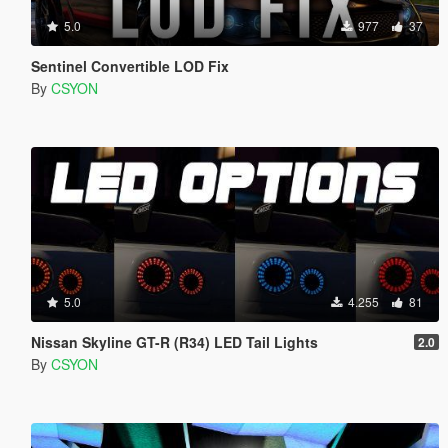
5.0
977
37
Sentinel Convertible LOD Fix
By
CSYON
5.0
4.255
81
Nissan Skyline GT-R (R34) LED Tail Lights
2.0
By
CSYON