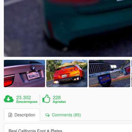
23.302
228
Descàrregues
Agradan
Description
Comments (85)
Real California Font & Plates