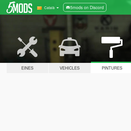
5mods on Discord
Català
EINES
VEHICLES
PINTURES