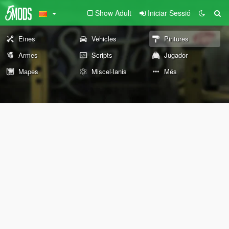
Show Adult
Iniciar Sessió
Eines
Vehicles
Pintures
Armes
Scripts
Jugador
Mapes
Miscel·lanis
Més