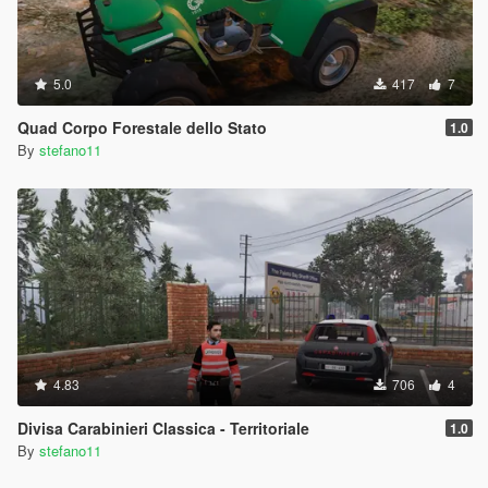
5.0
417
7
Quad Corpo Forestale dello Stato
1.0
By
stefano11
4.83
706
4
Divisa Carabinieri Classica - Territoriale
1.0
By
stefano11