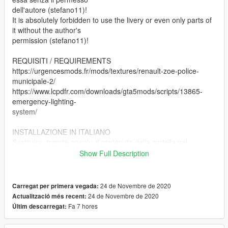
dell'autore (stefano11)!
It is absolutely forbidden to use the livery or even only parts of
it without the author's
permission (stefano11)!
REQUISITI / REQUIREMENTS
https://urgencesmods.fr/mods/textures/renault-zoe-police-
municipale-2/
https://www.lcpdfr.com/downloads/gta5mods/scripts/13865-
emergency-lighting-
system/
INSTALLAZIONE IN ITALIANO
Sostituire, tramite openiv, il contenuto della cartella nel
percorso seguente
Show Full Description
mods/x64e/levels/gta5/vehicles.rpf
ENGLISH INSTALLATION
24 de Novembre de 2020
Carregat per primera vegada:
Replace, through openiv, the content of folder in the following
24 de Novembre de 2020
Actualització més recent:
path
Fa 7 hores
Últim descarregat:
mods/x64e/levels/gta5/vehicles.rpf