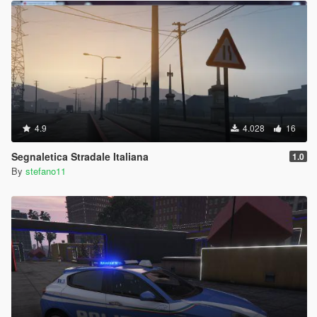
4.9
4.028
16
Segnaletica Stradale Italiana
1.0
By
stefano11