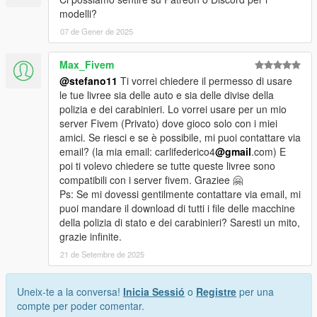
modelli?
07 de Gener de 2025
Max_Fivem
@stefano11
Ti vorrei chiedere il permesso di usare
le tue livree sia delle auto e sia delle divise della
polizia e dei carabinieri. Lo vorrei usare per un mio
server Fivem (Privato) dove gioco solo con i miei
amici. Se riesci e se è possibile, mi puoi contattare via
email? (la mia email: carlifederico4
@gmail
.com) E
poi ti volevo chiedere se tutte queste livree sono
compatibili con i server fivem. Graziee 🤗
Ps: Se mi dovessi gentilmente contattare via email, mi
puoi mandare il download di tutti i file delle macchine
della polizia di stato e dei carabinieri? Saresti un mito,
grazie infinite.
21 de Setembre de 2025
Uneix-te a la conversa!
Inicia Sessió
o
Registre
per una
compte per poder comentar.