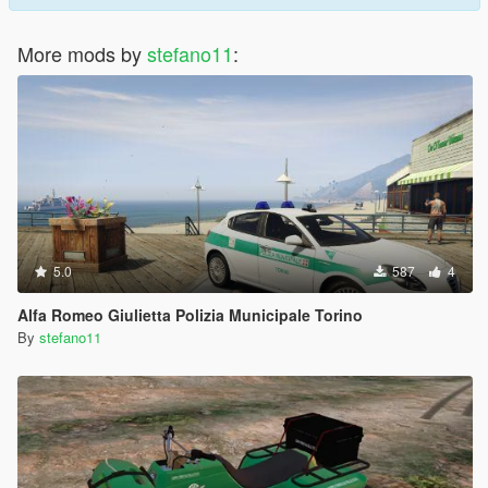
More mods by
stefano11
:
5.0
587
4
Alfa Romeo Giulietta Polizia Municipale Torino
By
stefano11