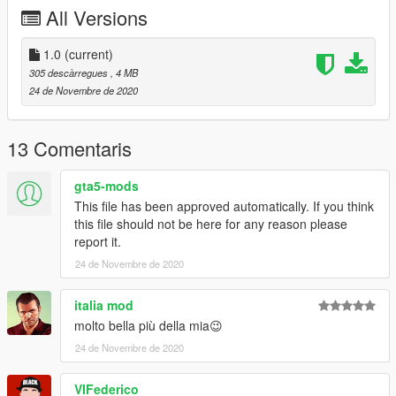
CREDITI / CREDITS
All Versions
Original model
https://urgencesmods.fr/mods/textures/renault-zoe-police-
1.0
(current)
municipale-2/
305 descàrregues
, 4 MB
24 de Novembre de 2020
13 Comentaris
gta5-mods
This file has been approved automatically. If you think
this file should not be here for any reason please
report it.
24 de Novembre de 2020
italia mod
molto bella più della mia😉
24 de Novembre de 2020
VIFederico