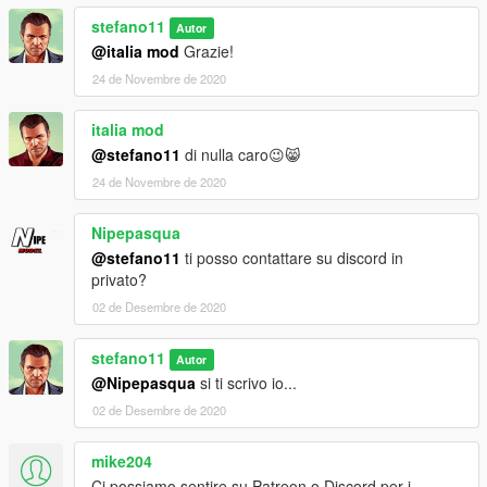
stefano11
Autor
@italia mod
Grazie!
24 de Novembre de 2020
italia mod
@stefano11
di nulla caro😉😸
24 de Novembre de 2020
Nipepasqua
@stefano11
ti posso contattare su discord in
privato?
02 de Desembre de 2020
stefano11
Autor
@Nipepasqua
si ti scrivo io...
02 de Desembre de 2020
mike204
Ci possiamo sentire su Patreon o Discord per i