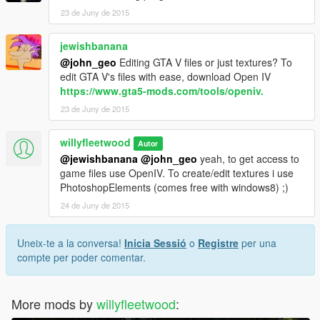
23 de Juny de 2015
jewishbanana
@john_geo
Editing GTA V files or just textures? To
edit GTA V's files with ease, download Open IV
https://www.gta5-mods.com/tools/openiv.
23 de Juny de 2015
willyfleetwood
Autor
@jewishbanana
@john_geo
yeah, to get access to
game files use OpenIV. To create/edit textures i use
PhotoshopElements (comes free with windows8) ;)
24 de Juny de 2015
Uneix-te a la conversa!
Inicia Sessió
o
Registre
per una
compte per poder comentar.
More mods by
willyfleetwood
: