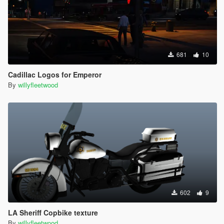
681
10
Cadillac Logos for Emperor
By
willyfleetwood
602
9
LA Sheriff Copbike texture
By
willyfleetwood