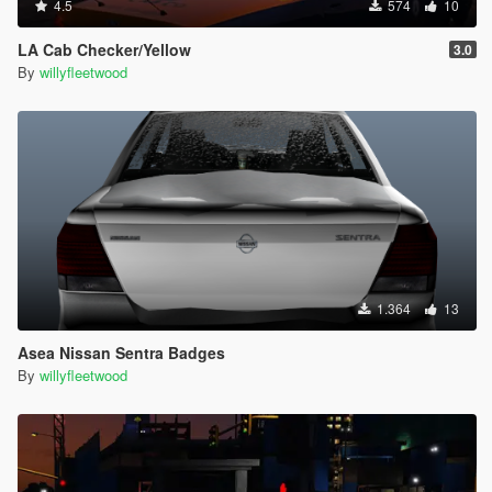
4.5
574
10
LA Cab Checker/Yellow
3.0
By
willyfleetwood
1.364
13
Asea Nissan Sentra Badges
By
willyfleetwood