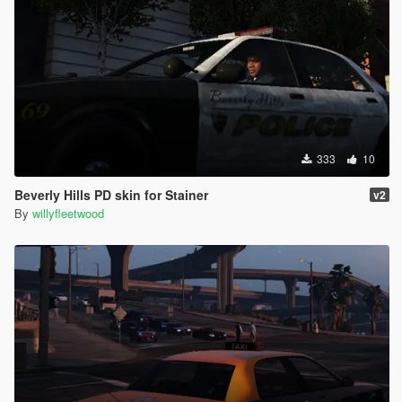
333
10
Beverly Hills PD skin for Stainer
v2
By
willyfleetwood