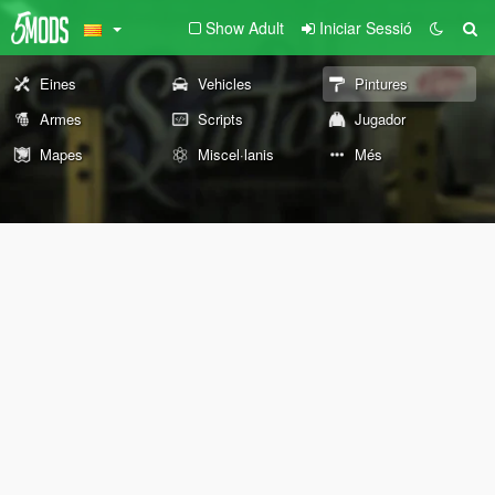
Show Adult
Iniciar Sessió
Eines
Vehicles
Pintures
Armes
Scripts
Jugador
Mapes
Miscel·lanis
Més