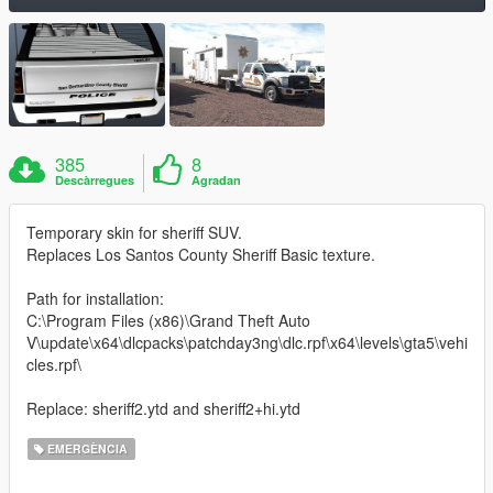
385
8
Descàrregues
Agradan
Temporary skin for sheriff SUV.
Replaces Los Santos County Sheriff Basic texture.
Path for installation:
C:\Program Files (x86)\Grand Theft Auto
V\update\x64\dlcpacks\patchday3ng\dlc.rpf\x64\levels\gta5\vehi
cles.rpf\
Replace: sheriff2.ytd and sheriff2+hi.ytd
EMERGÈNCIA