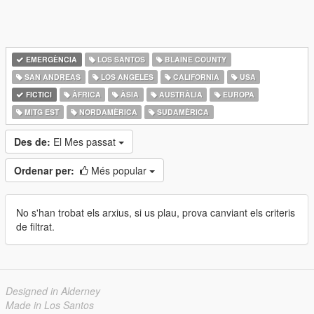
EMERGÈNCIA
LOS SANTOS
BLAINE COUNTY
SAN ANDREAS
LOS ANGELES
CALIFORNIA
USA
FICTICI
ÀFRICA
ÀSIA
AUSTRÀLIA
EUROPA
MITG EST
NORDAMÈRICA
SUDAMÈRICA
Des de:
El Mes passat
Ordenar per:
Més popular
No s'han trobat els arxius, si us plau, prova canviant els criteris
de filtrat.
Designed in Alderney
Made in Los Santos