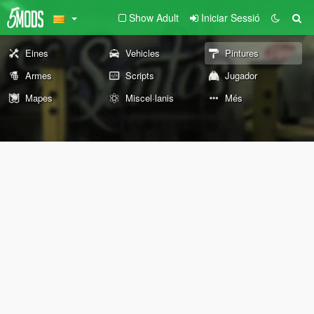
Show Adult
Iniciar Sessió
Eines
Vehicles
Pintures
Armes
Scripts
Jugador
Mapes
Miscel·lanis
Més