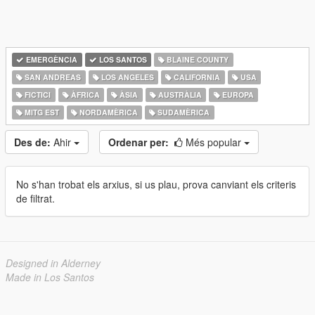
EMERGÈNCIA
LOS SANTOS
BLAINE COUNTY
SAN ANDREAS
LOS ANGELES
CALIFORNIA
USA
FICTICI
ÀFRICA
ÀSIA
AUSTRÀLIA
EUROPA
MITG EST
NORDAMÈRICA
SUDAMÈRICA
Des de:
Ahir
Ordenar per:
Més popular
No s'han trobat els arxius, si us plau, prova canviant els criteris
de filtrat.
Designed in Alderney
Made in Los Santos