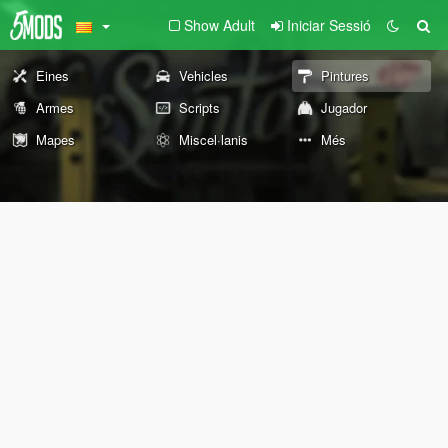
Show Adult
Iniciar Sessió
Eines
Vehicles
Pintures
Armes
Scripts
Jugador
Mapes
Miscel·lanis
Més