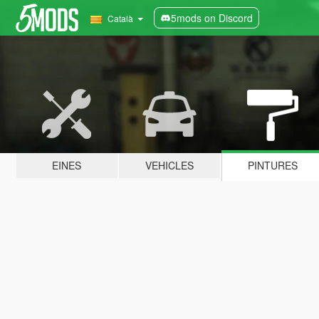
5mods on Discord
Català
EINES
VEHICLES
PINTURES