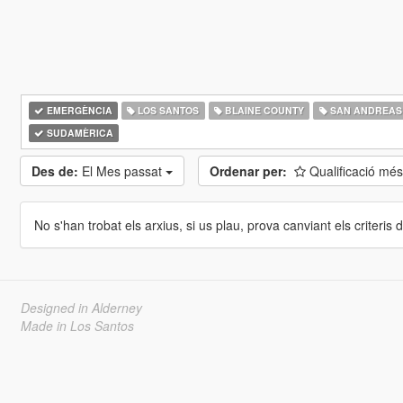
EMERGÈNCIA
LOS SANTOS
BLAINE COUNTY
SAN ANDREAS
SUDAMÈRICA
Des de:
El Mes passat
Ordenar per:
Qualificació més
No s'han trobat els arxius, si us plau, prova canviant els criteris de
Designed in Alderney
Made in Los Santos