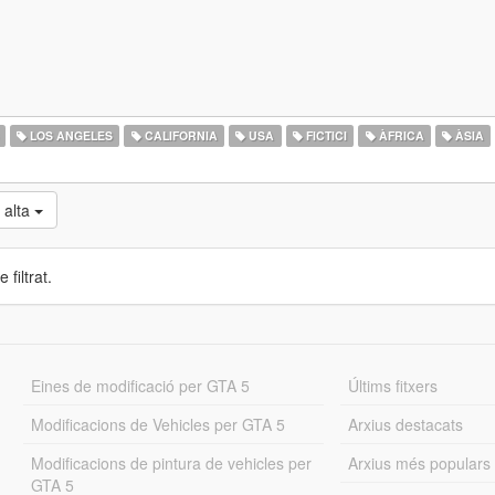
LOS ANGELES
CALIFORNIA
USA
FICTICI
ÀFRICA
ÀSIA
 alta
 filtrat.
Eines de modificació per GTA 5
Últims fitxers
Modificacions de Vehicles per GTA 5
Arxius destacats
Modificacions de pintura de vehicles per
Arxius més populars
GTA 5