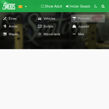
Show Adult
Iniciar Sessió
Eines
Vehicles
Pintures
Armes
Scripts
Jugador
Mapes
Miscel·lanis
Més