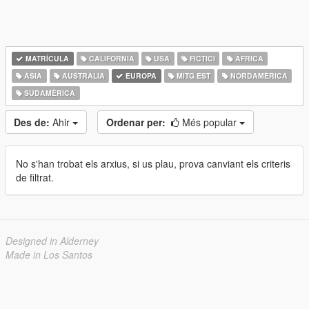
MATRÍCULA
CALIFORNIA
USA
FICTICI
ÀFRICA
ÀSIA
AUSTRÀLIA
EUROPA
MITG EST
NORDAMÈRICA
SUDAMÈRICA
Des de:
Ahir
Ordenar per:
Més popular
No s'han trobat els arxius, si us plau, prova canviant els criteris
de filtrat.
Designed in Alderney
Made in Los Santos