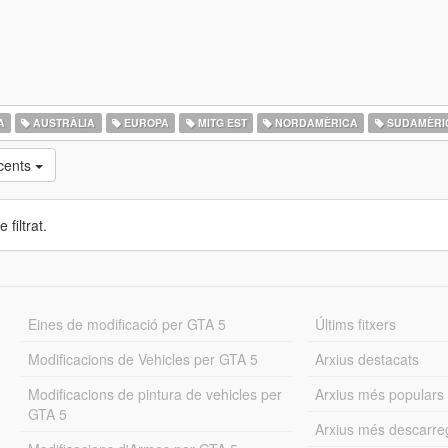
A
AUSTRÀLIA
EUROPA
MITG EST
NORDAMÈRICA
SUDAMÈRI
cents
 filtrat.
Eines de modificació per GTA 5
Últims fitxers
Modificacions de Vehicles per GTA 5
Arxius destacats
Modificacions de pintura de vehicles per
Arxius més populars
GTA 5
Arxius més descarre