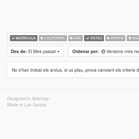
MATRÍCULA
CALIFORNIA
USA
FICTICI
ÀFRICA
ÀSI
Des de:
El Mes passat
Ordenar per:
Versions més re
No s'han trobat els arxius, si us plau, prova canviant els criteris de
Designed in Alderney
Made in Los Santos