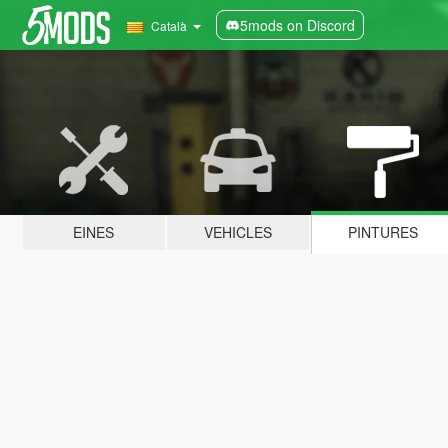
5mods on Discord
Català
EINES
VEHICLES
PINTURES