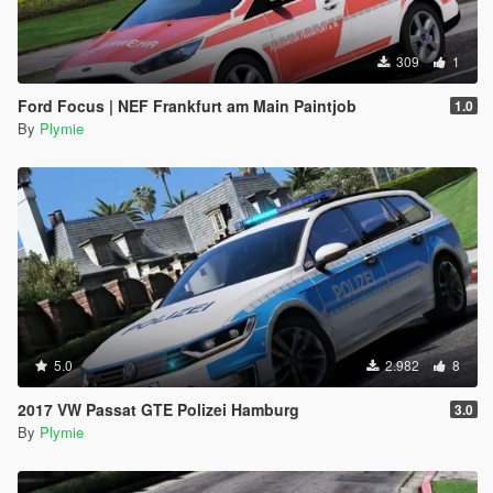
309
1
Ford Focus | NEF Frankfurt am Main Paintjob
1.0
By
Plymie
5.0
2.982
8
2017 VW Passat GTE Polizei Hamburg
3.0
By
Plymie