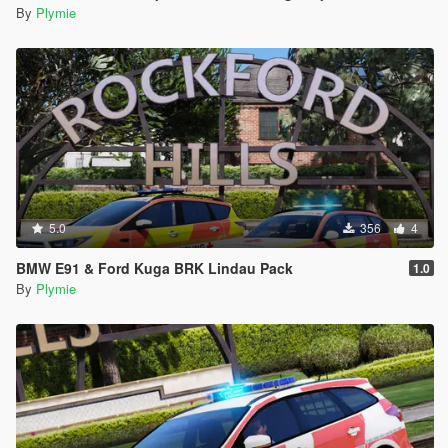
By
Plymie
5.0
356
4
BMW E91 & Ford Kuga BRK Lindau Pack
1.0
By
Plymie