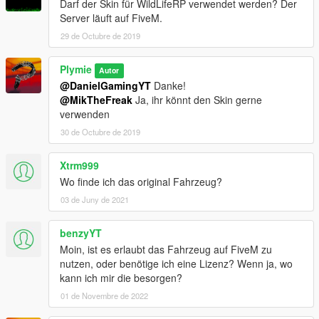
Darf der Skin für WildLifeRP verwendet werden? Der
Server läuft auf FiveM.
29 de Octubre de 2019
Plymie
Autor
@DanielGamingYT
Danke!
@MikTheFreak
Ja, ihr könnt den Skin gerne
verwenden
30 de Octubre de 2019
Xtrm999
Wo finde ich das original Fahrzeug?
03 de Juny de 2021
benzyYT
Moin, ist es erlaubt das Fahrzeug auf FiveM zu
nutzen, oder benötige ich eine Lizenz? Wenn ja, wo
kann ich mir die besorgen?
01 de Novembre de 2022