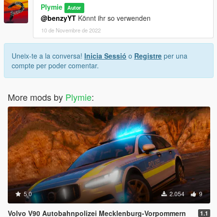
Plymie
Autor
@benzyYT
Könnt ihr so verwenden
10 de Novembre de 2022
Uneix-te a la conversa!
Inicia Sessió
o
Registre
per una
compte per poder comentar.
More mods by
Plymie
:
5.0
2.054
9
Volvo V90 Autobahnpolizei Mecklenburg-Vorpommern
1.1