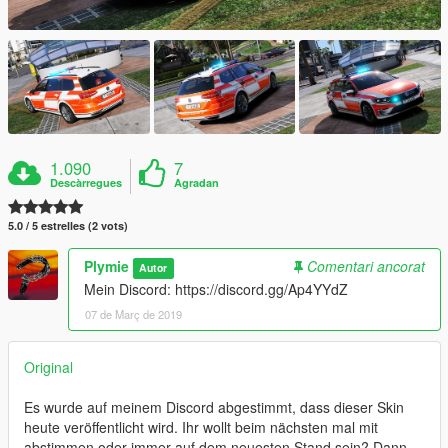
1.090
7
Descàrregues
Agradan
5.0 / 5 estrelles (2 vots)
Plymie
Comentari ancorat
Autor
Mein Discord: https://discord.gg/Ap4YYdZ
07 de Març de 2019
Original
Es wurde auf meinem Discord abgestimmt, dass dieser Skin
heute veröffentlicht wird. Ihr wollt beim nächsten mal mit
abstimmen oder immer auf dem neuesten Stand sein? Dann