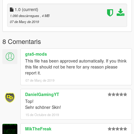
Traffic Cone: Rockstar Games
Brush: Rockstar Games
1.0
(current)
Fire Extinguisher: Rockstar Games
1.090 descàrregues
, 4 MB
Skin: Plymie
07 de Març de 2019
Window Textures: Plymie
Handling Line: Chris Viper
8 Comentaris
gta5-mods
This file has been approved automatically. If you think
this file should not be here for any reason please
report it.
07 de Març de 2019
DanielGamingYT
Top!
Sehr schöner Skin!
15 de Octubre de 2019
MikTheFreak