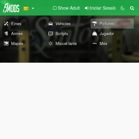
Show Adult
Iniciar Sessió
Eines
Vehicles
Pintures
Armes
Scripts
Jugador
Mapes
Miscel·lanis
Més