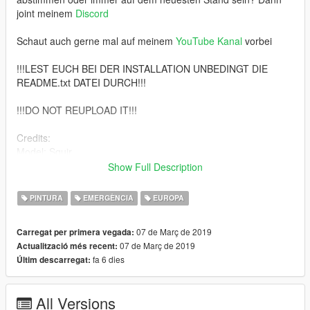
joint meinem
Discord
Schaut auch gerne mal auf meinem
YouTube Kanal
vorbei
!!!LEST EUCH BEI DER INSTALLATION UNBEDINGT DIE
README.txt DATEI DURCH!!!
!!!DO NOT REUPLOAD IT!!!
Credits:
Model: Squir
Model Purchased: London Roleplay Community (LRPC)
Show Full Description
Model Fixes: ObsidianGames
Model Lowering: ObsidianGames
PINTURA
EMERGÈNCIA
EUROPA
Model Textures: ObsidianGames
Number Plates: Plymie
07 de Març de 2019
Carregat per primera vegada:
Premier Hazard Sovereign: ObsidianGames
07 de Març de 2019
Actualització més recent:
Premier Hazard Sovereign Textures: ObsidianGames
fa 6 dies
Últim descarregat:
Premier Hazard Button-Blast: ObsidianGames
Premier Hazard Button-Blast Textures: ObsidianGames
Tetra/4G Dome: ObsidianGames
All Versions
Aerials: ObsidianGames