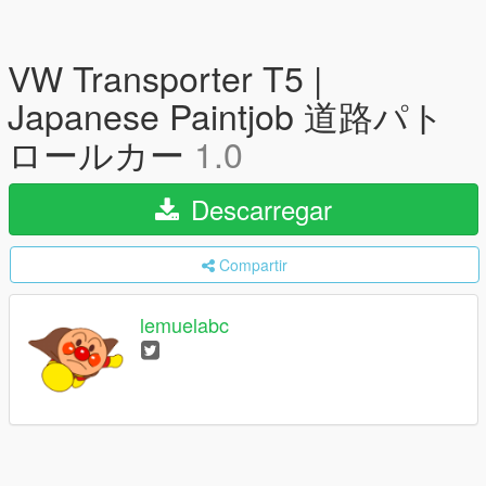
VW Transporter T5 |
Japanese Paintjob 道路パト
ロールカー
1.0
Descarregar
Compartir
lemuelabc