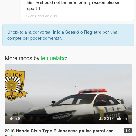
this file should not be here for any reason please
report it.
12 de Gener de 2019
Uneix-te a la conversa!
Inicia Sessió
o
Registre
per una
compte per poder comentar.
More mods by
lemuelabc
:
5.0
8.317
45
2018 Honda Civic Type R Japanese police patrol car 警視庁式樣 [ Replace | ELS ]
1.0