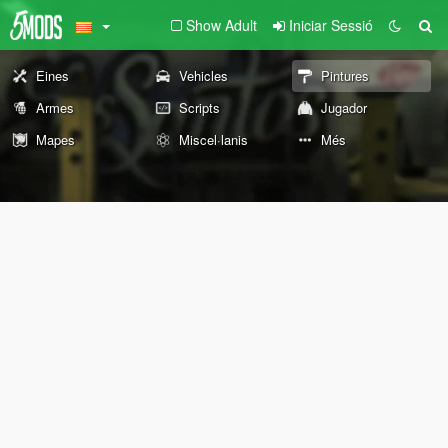
Show Adult
Iniciar Sessió
Eines
Vehicles
Pintures
Armes
Scripts
Jugador
Mapes
Miscel·lanis
Més