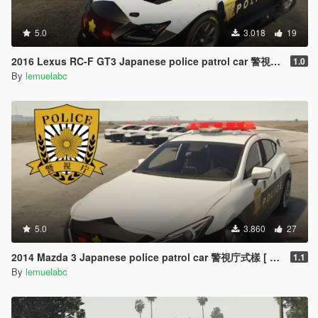
5.0
3.018
19
2016 Lexus RC-F GT3 Japanese police patrol car 警視庁式樣 [ Replace | ELS ]
1.0
By
lemuelabc
5.0
3.860
27
2014 Mazda 3 Japanese police patrol car 警視庁式樣 [ Replace | ELS ]
1.1
By
lemuelabc