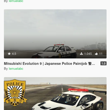
By
lemuelabc
4.5
1.045
11
Mitsubishi Evolution 9 | Japanese Police Paintjob 警視庁式樣
1.0
By
lemuelabc