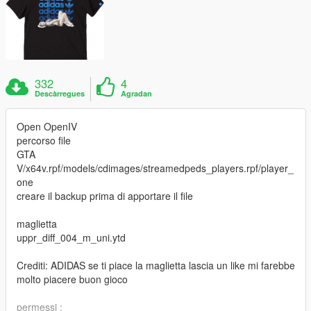
332
4
Descàrregues
Agradan
Open OpenIV
percorso file
GTA
V/x64v.rpf/models/cdimages/streamedpeds_players.rpf/player_
one
creare il backup prima di apportare il file
maglietta
uppr_diff_004_m_uni.ytd
Crediti: ADIDAS se ti piace la maglietta lascia un like mi farebbe
molto piacere buon gioco
permessi :