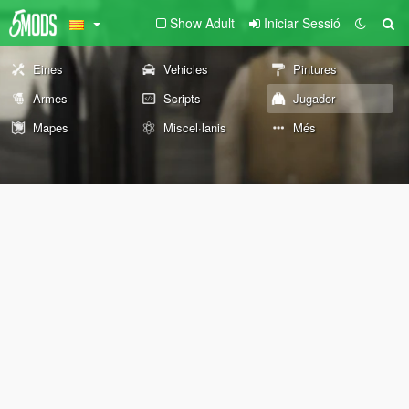
Show Adult
Iniciar Sessió
Eines
Vehicles
Pintures
Armes
Scripts
Jugador
Mapes
Miscel·lanis
Més