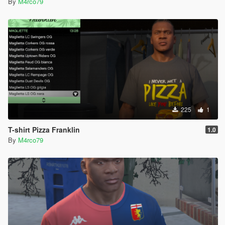
By
M4rco79
225
1
T-shirt Pizza Franklin
1.0
By
M4rco79