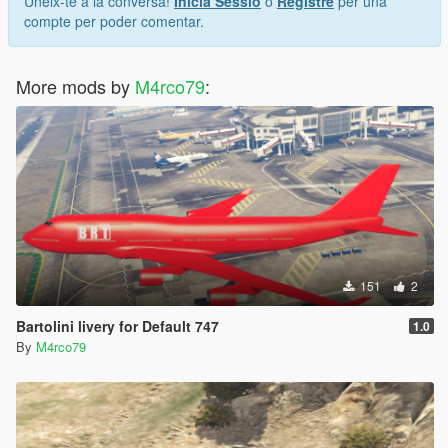
Uneix-te a la conversa!
Inicia Sessió
o
Registre
per una
the changes
compte per poder comentar.
More mods by
M4rco79
:
151
2
Bartolini livery for Default 747
1.0
By
M4rco79