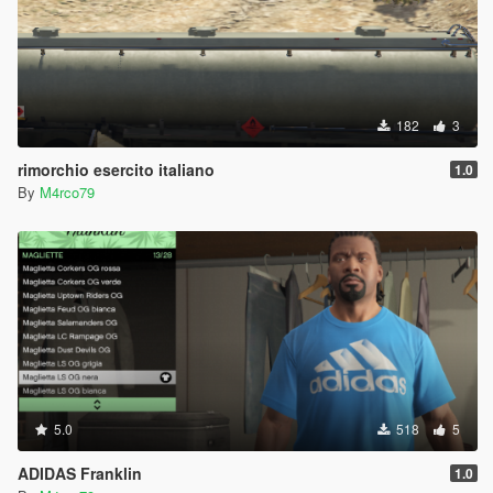
182
3
rimorchio esercito italiano
1.0
By
M4rco79
5.0
518
5
ADIDAS Franklin
1.0