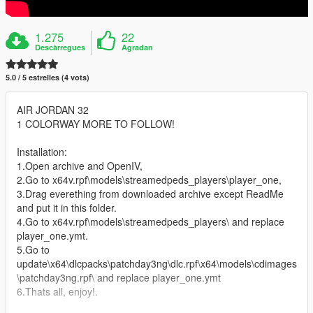
1.275
22
Descàrregues
Agradan
5.0 / 5 estrelles (4 vots)
AIR JORDAN 32
1 COLORWAY MORE TO FOLLOW!
Installation:
1.Open archive and OpenIV,
2.Go to x64v.rpf\models\streamedpeds_players\player_one,
3.Drag everething from downloaded archive except ReadMe
and put it in this folder.
4.Go to x64v.rpf\models\streamedpeds_players\ and replace
player_one.ymt.
5.Go to
update\x64\dlcpacks\patchday3ng\dlc.rpf\x64\models\cdimages
\patchday3ng.rpf\ and replace player_one.ymt
6.Thats all, enjoy!.