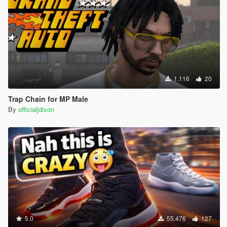
1.116
20
Trap Chain for MP Male
By
officialjdixon
5.0
55.476
127