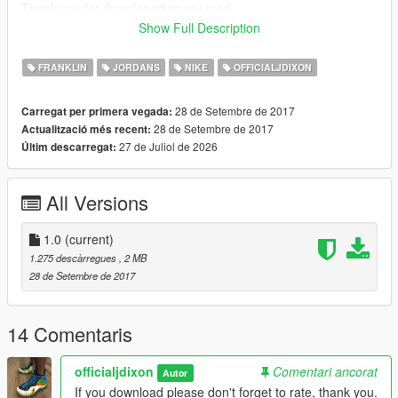
Thank you for downloaoding my mod
Show Full Description
PLEASE SUBSCRIBE TO MY YOUTUBE FOR EXCLUSIVE
CONTENT FOR MY SUBSCRIBERS.
FRANKLIN
JORDANS
NIKE
OFFICIALJDIXON
28 de Setembre de 2017
Carregat per primera vegada:
28 de Setembre de 2017
Actualització més recent:
27 de Juliol de 2026
Últim descarregat:
All Versions
1.0
(current)
1.275 descàrregues
, 2 MB
28 de Setembre de 2017
14 Comentaris
officialjdixon
Comentari ancorat
Autor
If you download please don't forget to rate, thank you.