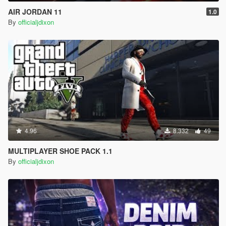
AIR JORDAN 11
1.0
By
officialjdixon
4.96
8.332
49
MULTIPLAYER SHOE PACK 1.1
By
officialjdixon