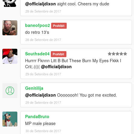
@officialjdixon
aight cool. Cheers my dude
28 de Setembre de 2017
baneofpoo2
Prohibit
do retro 13's
28 de Setembre de 2017
Southsde04
Prohibit
Hurrrr Fknnn Litt B But These Burn My Eyes Fkkk I
Crii;.((((
@officialjdixon
29 de Setembre de 2017
Genitilija
@officialjdixon
Oooooooh! You got me excited.
29 de Setembre de 2017
PandaBruto
MP male please
30 de Setembre de 2017