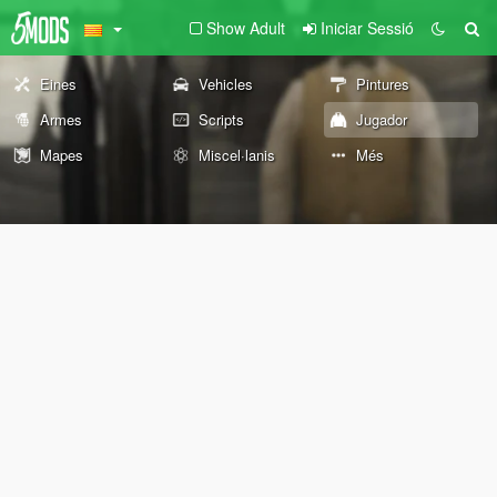
Show Adult
Iniciar Sessió
Eines
Vehicles
Pintures
Armes
Scripts
Jugador
Mapes
Miscel·lanis
Més