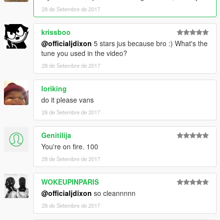
28 de Setembre de 2017
krissboo
@officialjdixon
5 stars jus because bro :) What's the
tune you used in the video?
28 de Setembre de 2017
loriking
do it please vans
28 de Setembre de 2017
Genitilija
You're on fire. 100
28 de Setembre de 2017
WOKEUPINPARIS
@officialjdixon
so cleannnnn
28 de Setembre de 2017