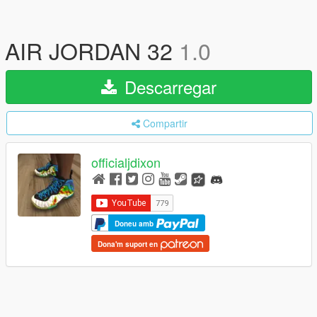
AIR JORDAN 32
1.0
Descarregar
Compartir
officialjdixon
Doneu amb
Dona'm suport en