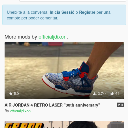
Uneix-te a la conversa!
Inicia Sessió
o
Registre
per una
compte per poder comentar.
More mods by
officialjdixon
:
5.0
3.744
64
AIR JORDAN 4 RETRO LASER "30th anniversary"
2.0
By
officialjdixon