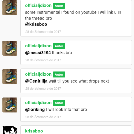
officialjdixon
Autor
some instrumental i found on youtube i will link u in
the thread bro
@krissboo
28 de Setembre de 2017
officialjdixon
Autor
@messi3194
thanks bro
28 de Setembre de 2017
officialjdixon
Autor
@Genitilija
wait till you see what drops next
28 de Setembre de 2017
officialjdixon
Autor
@loriking
I will look into that bro
28 de Setembre de 2017
krissboo