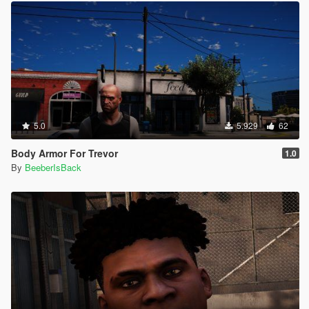
5.0
5.929
62
Body Armor For Trevor
1.0
By
BeeberIsBack