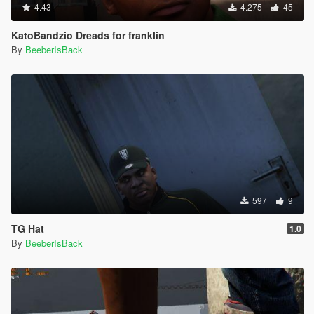
4.43
4.275
45
KatoBandzio Dreads for franklin
By
BeeberIsBack
597
9
TG Hat
1.0
By
BeeberIsBack