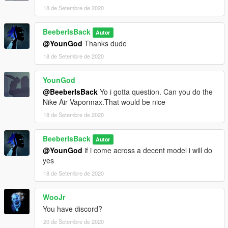
18 de Setembre de 2020
BeeberIsBack
Autor
@YounGod
Thanks dude
18 de Setembre de 2020
YounGod
@BeeberIsBack
Yo i gotta question. Can you do the
Nike Air Vapormax.That would be nice
18 de Setembre de 2020
BeeberIsBack
Autor
@YounGod
if i come across a decent model i will do
yes
18 de Setembre de 2020
WooJr
You have discord?
20 de Setembre de 2020