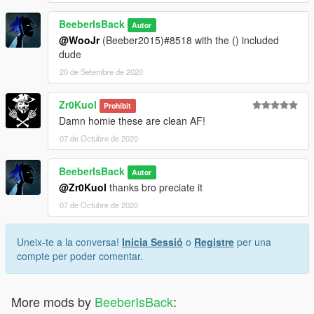
BeeberIsBack
Autor
@WooJr
(Beeber2015)#8518 with the () included
dude
20 de Setembre de 2020
Zr0Kuol
Prohibit
Damn homie these are clean AF!
07 de Octubre de 2020
BeeberIsBack
Autor
@Zr0Kuol
thanks bro preciate it
07 de Octubre de 2020
Uneix-te a la conversa!
Inicia Sessió
o
Registre
per una
compte per poder comentar.
More mods by
BeeberIsBack
: