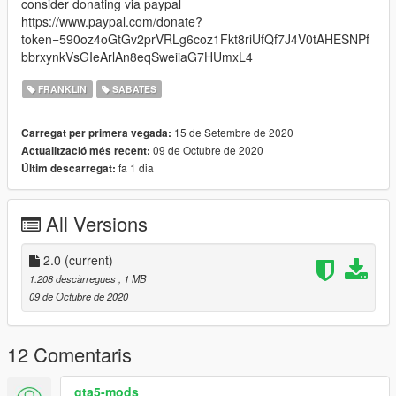
consider donating via paypal
https://www.paypal.com/donate?
token=590oz4oGtGv2prVRLg6coz1Fkt8riUfQf7J4V0tAHESNPf
bbrxynkVsGIeArlAn8eqSweiiaG7HUmxL4
FRANKLIN
SABATES
15 de Setembre de 2020
Carregat per primera vegada:
09 de Octubre de 2020
Actualització més recent:
fa 1 dia
Últim descarregat:
All Versions
2.0
(current)
1.208 descàrregues
, 1 MB
09 de Octubre de 2020
12 Comentaris
gta5-mods