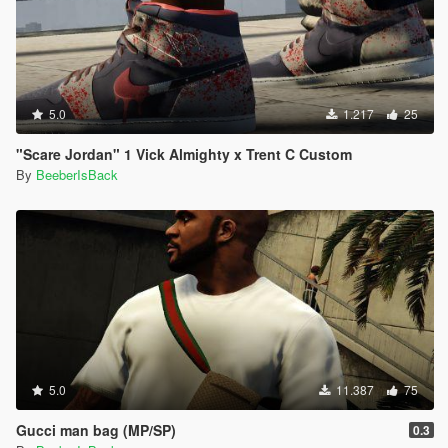
5.0
1.217
25
"Scare Jordan" 1 Vick Almighty x Trent C Custom
By
BeeberIsBack
5.0
11.387
75
Gucci man bag (MP/SP)
0.3