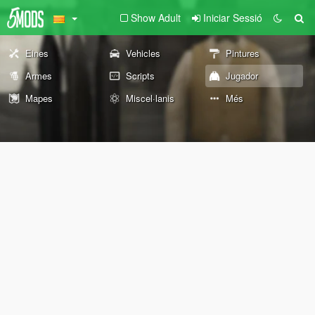
Show Adult
Iniciar Sessió
Eines
Vehicles
Pintures
Armes
Scripts
Jugador
Mapes
Miscel·lanis
Més