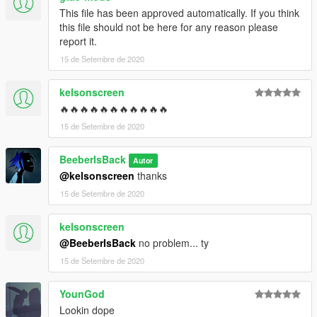
This file has been approved automatically. If you think
this file should not be here for any reason please
report it.
15 de Setembre de 2020
kelsonscreen
🔥🔥🔥🔥🔥🔥🔥🔥🔥🔥🔥
15 de Setembre de 2020
BeeberIsBack
Autor
@kelsonscreen
thanks
15 de Setembre de 2020
kelsonscreen
@BeeberIsBack
no problem... ty
15 de Setembre de 2020
YounGod
Lookin dope