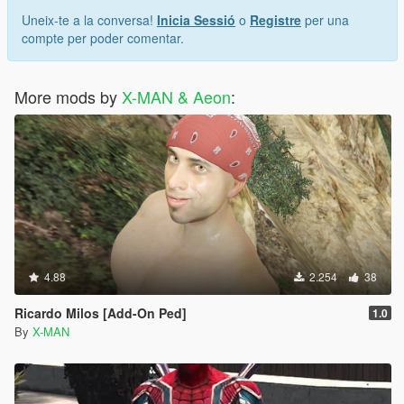
Uneix-te a la conversa!
Inicia Sessió
o
Registre
per una
compte per poder comentar.
More mods by
X-MAN & Aeon
:
4.88
2.254
38
Ricardo Milos [Add-On Ped]
1.0
By
X-MAN