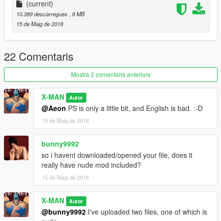
(current)
10.389 descàrregues
, 9 MB
15 de Maig de 2018
22 Comentaris
Mostra 2 comentaris anteriors
X-MAN
Autor
@Aeon
PS is only a little bit, and English is bad. :-D
15 de Maig de 2018
bunny9992
so i havent downloaded/opened your file, does it
really have nude mod included?
15 de Maig de 2018
X-MAN
Autor
@bunny9992
I've uploaded two files, one of which is