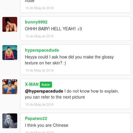
nude
15 de Maig de 2018
bunny9992
OHHH BABY! HELL YEAH!! <3
15 de Maig de 2018
hyperspacedude
Heyya could I ask how did you make the glossy
texture on her skin? :)
15 de Maig de 2018
X-MAN
Autor
@hyperspacedude
I do not know how to explain,
you can refer to the next picture
15 de Maig de 2018
Papatwo22
I think you are Chinese
15 de Maig de 2018