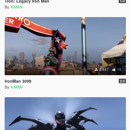
Tron: Legacy Iron Man
1.0
By
X-MAN
2.847
15
IronMan 3099
2.0
By
X-MAN