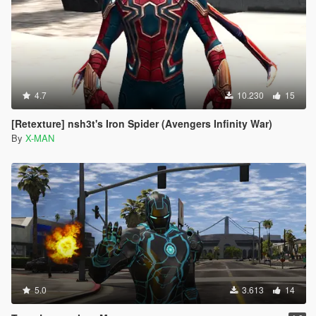
4.7
10.230
15
[Retexture] nsh3t's Iron Spider (Avengers Infinity War)
By
X-MAN
5.0
3.613
14