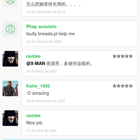
怎么把她变得光滑的。。。。
10 de Desembre de 2018
Phap acoustic
faulty breasts.pl help me
24 de Octubre de 2020
nenlee
@X-MAN
很漂亮，多做些這樣的。
09 de Març de 2022
Kaito_1992
:O amazing
26 de Novembre de 2022
nenlee
Nice job.
21 de Juny de 2024