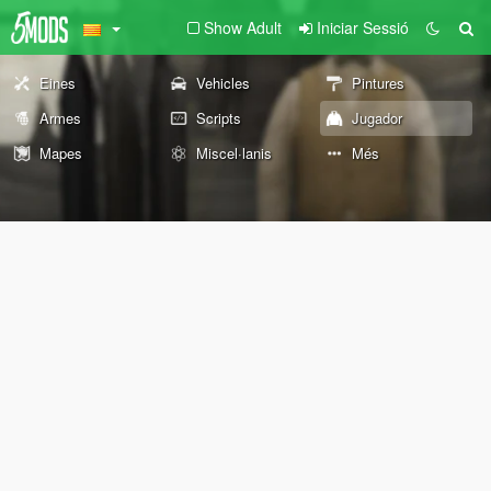
Show Adult
Iniciar Sessió
Eines
Vehicles
Pintures
Armes
Scripts
Jugador
Mapes
Miscel·lanis
Més