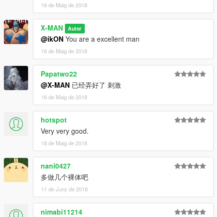
16 de Maig de 2018
X-MAN
Autor
@ikON
You are a excellent man
16 de Maig de 2018
Papatwo22
@X-MAN
已经弄好了 刺激
16 de Maig de 2018
hotspot
Very very good.
18 de Maig de 2018
nani0427
多做几个裸体吧
11 de Juny de 2018
nimabi11214