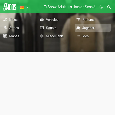
Show Adult
Iniciar Sessió
Eines
Vehicles
Pintures
Armes
Scripts
Jugador
Mapes
Miscel·lanis
Més