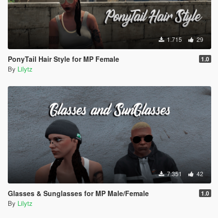
1.715
29
PonyTail Hair Style for MP Female
1.0
By
Lilytz
7.351
42
Glasses & Sunglasses for MP Male/Female
1.0
By
Lilytz