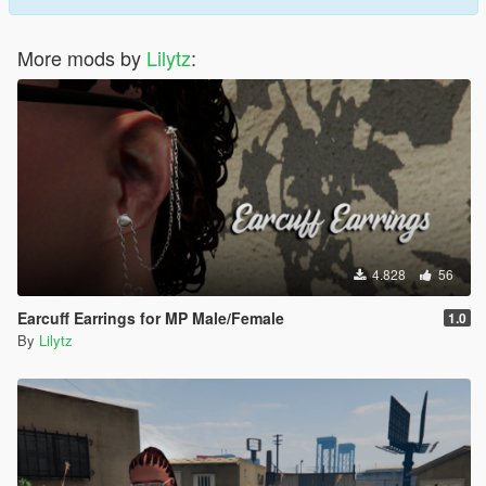
More mods by
Lilytz
:
4.828
56
Earcuff Earrings for MP Male/Female
1.0
By
Lilytz