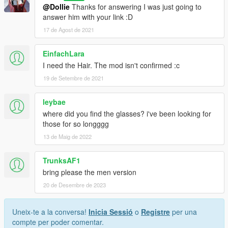
@Dollie
Thanks for answering I was just going to
answer him with your link :D
17 de Agost de 2021
EinfachLara
I need the Hair. The mod isn't confirmed :c
19 de Setembre de 2021
leybae
where did you find the glasses? i've been looking for
those for so longggg
13 de Maig de 2022
TrunksAF1
bring please the men version
20 de Desembre de 2023
Uneix-te a la conversa!
Inicia Sessió
o
Registre
per una
compte per poder comentar.