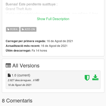
Buenas! Este pendiente sustituye :
Grand Theft Auto
V\x64v.rpf\models\cdimages\streamedpeds_mp.rpf\mp_f_free
mode_01
Show Full Description
Trae 24 texturas que puedes intercambiar para ponerte
ROBA
ADD-ON
diferentes combinaciones de pendientes.
Puedes colocarlo también como ropa addon.
16 de Agost de 2021
Carregat per primera vegada:
16 de Agost de 2021
Actualització més recent:
Gracias por todo :)
Fa 14 hores
Últim descarregat:
All Versions
1.0
(current)
2.827 descàrregues
, 6 MB
16 de Agost de 2021
8 Comentaris