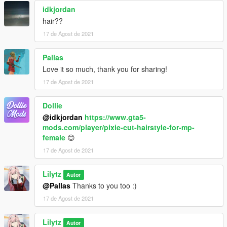
idkjordan
hair??
17 de Agost de 2021
Pallas
Love it so much, thank you for sharing!
17 de Agost de 2021
Dollie
@idkjordan
https://www.gta5-
mods.com/player/pixie-cut-hairstyle-for-mp-
female
😊
17 de Agost de 2021
Lilytz
Autor
@Pallas
Thanks to you too :)
17 de Agost de 2021
Lilytz
Autor