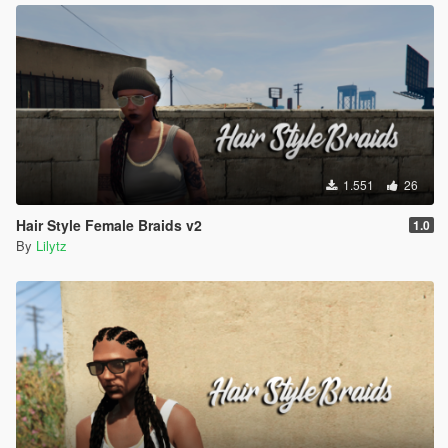
1.551
26
Hair Style Female Braids v2
1.0
By
Lilytz