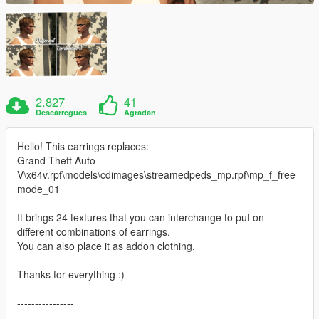
2.827
41
Descàrregues
Agradan
Hello! This earrings replaces:
Grand Theft Auto
V\x64v.rpf\models\cdimages\streamedpeds_mp.rpf\mp_f_free
mode_01
It brings 24 textures that you can interchange to put on
different combinations of earrings.
You can also place it as addon clothing.
Thanks for everything :)
----------------