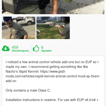
459
8
Descàrregues
Agradan
I noticed a few animal control vehicle add-ons but no EUP so I
made my own. I recommend getting something like like
Nacho's Vapid Kennel: https://www.gta5-
mods.com/vehicles/vapid-kennel-animal-control-truck-sp-fivem-
add-on
Only contains a male Class C.
Installation instructions in readme. For use with EUP v8.0/v8.1.