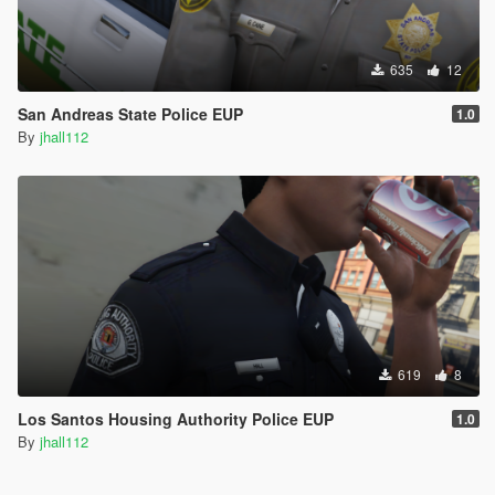
635
12
San Andreas State Police EUP
1.0
By
jhall112
619
8
Los Santos Housing Authority Police EUP
1.0
By
jhall112