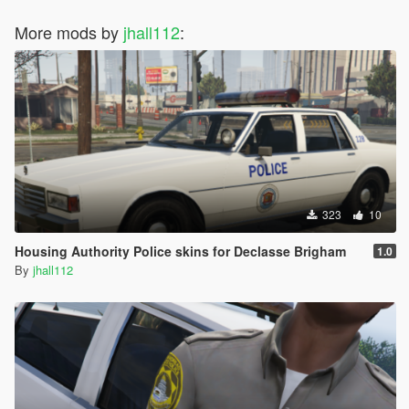
More mods by
jhall112
:
323
10
Housing Authority Police skins for Declasse Brigham
1.0
By
jhall112