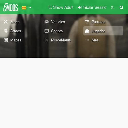
Show Adult
Iniciar Sessió
Eines
Vehicles
Pintures
Armes
Scripts
Jugador
Mapes
Miscel·lanis
Més